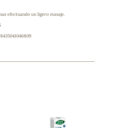
rnas efectuando un ligero masaje.
5
: 8435041046809