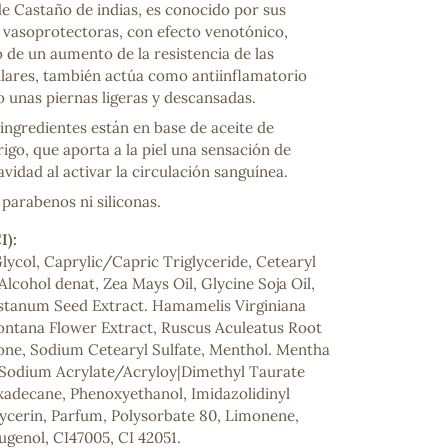
de Castaño de indias, es conocido por sus
 vasoprotectoras, con efecto venotónico,
de un aumento de la resistencia de las
lares, también actúa como antiinflamatorio
 unas piernas ligeras y descansadas.
ingredientes están en base de aceite de
igo, que aporta a la piel una sensación de
avidad al activar la circulación sanguínea.
parabenos ni siliconas.
ncuentras tu producto?
I):
ctanos
y lo encontraremos
lycol, Caprylic/Capric Triglyceride, Cetearyl
 Alcohol denat, Zea Mays Oil, Glycine Soja Oil,
stanum Seed Extract. Hamamelis Virginiana
ontana Flower Extract, Ruscus Aculeatus Root
one, Sodium Cetearyl Sulfate, Menthol. Mentha
, Sodium Acrylate/Acryloy|Dimethyl Taurate
adecane, Phenoxyethanol, Imidazolidinyl
lycerin, Parfum, Polysorbate 80, Limonene,
Eugenol, CI47005, CI 42051.