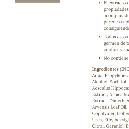
El extracto 
Mascarillas, peeling y exfoliantes
propiedades
Higiene íntima
acompañado 
Hidrolatos y aguas florales
paredes capi
Cuidado facial
consiguiendo
Higiene y cuidado capilar
Todos estos 
Higiene bucal
germen de tr
Protección solar y bronceadores
confort y su
No contiene 
¿No e
Ingredientes (INC
contá
Aqua, Propylene G
Alcohol, Sorbitol,
Aesculus Hippoca
Extract, Arnica M
Extract. Dimethic
Arvensis Leaf Oil
Copolymer, Isohex
Urea, Ethylhexylg
Citral, Geraniol, 