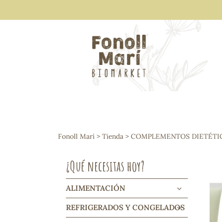
ALIMENTACIÓN
Arroces y legumbres
Fonoll Marí
>
Tienda
>
COMPLEMENTOS DIETÉTI
Frutos secos y snacks
Semillas
¿Qué necesitas hoy?
Cereales, mueslis, hinchados y cruji
Galletas y dulces
Vinos y cavas
ALIMENTACIÓN
Condimentos y salsas
REFRIGERADOS Y CONGELADOS
Harinas y sémolas
Pasta