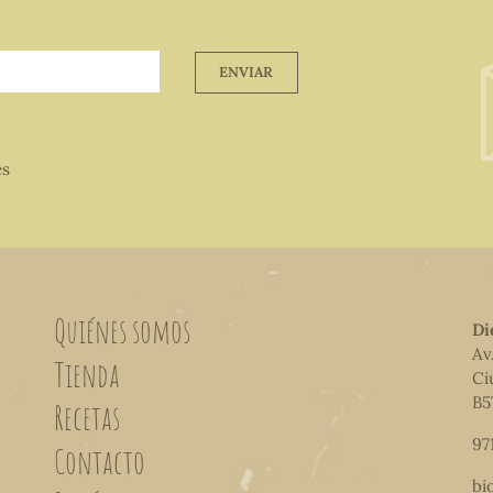
ENVIAR
es
Quiénes somos
Di
Av
Tienda
Ci
B5
Recetas
97
Contacto
bi