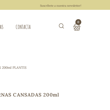
Suscríbete a nuestra newsletter!
0
TAS
CONTACTA
Buscar
TOTAL COMPRA:
0,00 €
ZA DEL HOGAR
 200ml PLANTIS
Hacer un pedido
RNAS CANSADAS 200ml