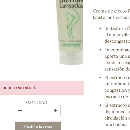
Bienestar emocional
Jalea Real
Crema de efecto f
Memoria
trastornos circula
Hierro
Su textura f
Deporte
al aunar dif
Digestivos
descongesti
Circulatorio, colesterol y glucosa
Superalimentos
La combinac
Proteína
aporta una 
Energía
ayuda a relaj
Antioxidantes
sensación de
Vitaminas y Minerales
El extracto 
antiinflamat
roducto sin stock
congestión y
COSMÉTICA E HIGIENE PERSONAL
extracto de 
Cremas, lociones y aceites corporales
CANTIDAD
Hombre
El extracto 
Higiene personal
disminuye la
Labiales
circulación 
Aceites esenciales y aromaterapia
hinchadas.
Añadir a la cesta
Aceites vegetales