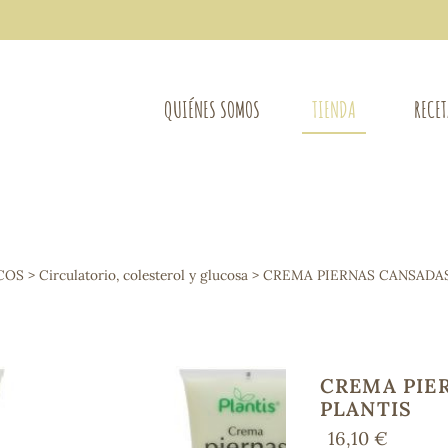
QUIÉNES SOMOS
TIENDA
RECE
COMPLEMENTOS DIETÉTICOS
LIMPIE
Osteo-articular
COS
>
Circulatorio, colesterol y glucosa
> CREMA PIERNAS CANSADAS
Mujer
LIBROS
Defensas - Resfriados
entes
Alergias
Sistema nervioso
Control de peso
CREMA PIE
Extracto de plantas
PLANTIS
Ácidos Grasos
16,10 €
Depurativos