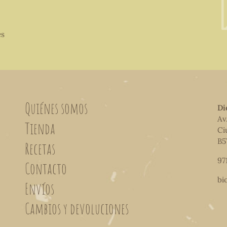
es
Quiénes somos
Di
Av
Tienda
Ci
B5
Recetas
97
Contacto
bi
Envíos
Cambios y devoluciones