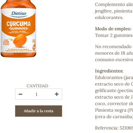
Complemento alim
Bienestar emocional
jengibre, pimienta
Jalea Real
edulcorantes.
Memoria
Hierro
Modo de empleo:
Deporte
Tomar 2 gummies a
Digestivos
Circulatorio, colesterol y glucosa
No recomendado du
Superalimentos
menores de 18 año
Proteína
consumo excesivo 
Energía
Antioxidantes
Ingredientes:
Vitaminas y Minerales
Edulcorantes (jarab
extracto seco de 
CANTIDAD
gelificante (pectin
COSMÉTICA E HIGIENE PERSONAL
extracto seco de J
Cremas, lociones y aceites corporales
coco, corrector de
Hombre
Pimienta negra (P
Añadir a la cesta
Higiene personal
(cera de carnaúba)
Labiales
Aceites esenciales y aromaterapia
Referencia: 52106
Aceites vegetales