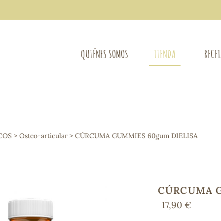
QUIÉNES SOMOS
TIENDA
RECE
COMPLEMENTOS DIETÉTICOS
LIMPIE
Osteo-articular
COS
>
Osteo-articular
> CÚRCUMA GUMMIES 60gum DIELISA
Mujer
LIBROS
Defensas - Resfriados
entes
Alergias
Sistema nervioso
Control de peso
CÚRCUMA G
Extracto de plantas
17,90 €
Ácidos Grasos
Depurativos