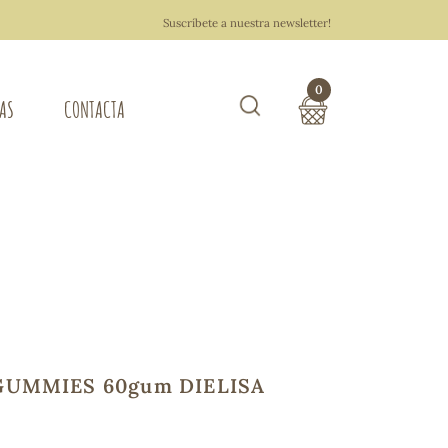
Suscríbete a nuestra newsletter!
0
TAS
CONTACTA
Buscar
TOTAL COMPRA:
0,00 €
ZA DEL HOGAR
Hacer un pedido
UMMIES 60gum DIELISA