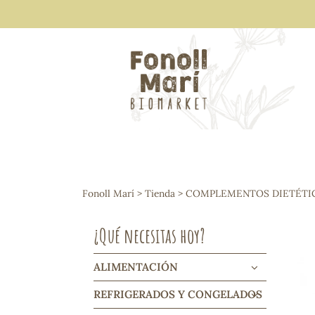
ALIMENTACIÓN
Arroces y legumbres
Fonoll Marí
>
Tienda
>
COMPLEMENTOS DIETÉTI
Frutos secos y snacks
Semillas
¿Qué necesitas hoy?
Cereales, mueslis, hinchados y cruji
Galletas y dulces
Vinos y cavas
ALIMENTACIÓN
Condimentos y salsas
REFRIGERADOS Y CONGELADOS
Harinas y sémolas
Pasta