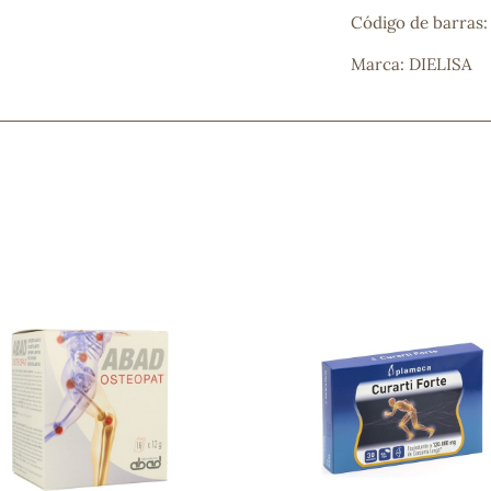
Mascarillas, peeling y exfoliantes
Código de barras:
Higiene íntima
Marca: DIELISA
Hidrolatos y aguas florales
Cuidado facial
Higiene y cuidado capilar
Higiene bucal
Protección solar y bronceadores
¿No e
contá