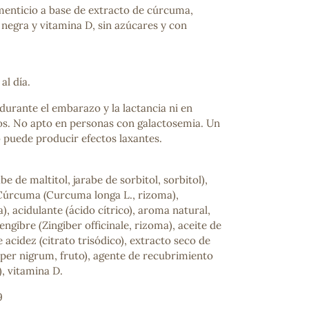
enticio a base de extracto de cúrcuma,
 negra y vitamina D, sin azúcares y con
l día.
rante el embarazo y la lactancia ni en
s. No apto en personas con galactosemia. Un
puede producir efectos laxantes.
e de maltitol, jarabe de sorbitol, sorbitol),
Cúrcuma (Curcuma longa L., rizoma),
a), acidulante (ácido cítrico), aroma natural,
engibre (Zingiber officinale, rizoma), aceite de
 acidez (citrato trisódico), extracto seco de
iper nigrum, fruto), agente de recubrimiento
, vitamina D.
9