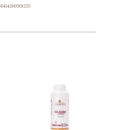
 8414200301225
ncuentras tu producto?
ctanos
y lo encontraremos