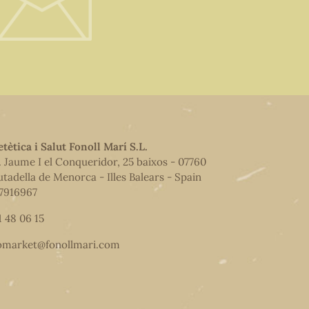
etètica i Salut Fonoll Marí S.L.
. Jaume I el Conqueridor, 25 baixos - 07760
utadella de Menorca - Illes Balears - Spain
7916967
1 48 06 15
omarket@fonollmari.com