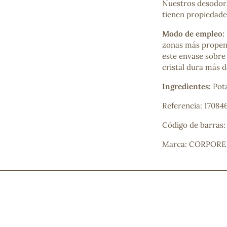
Nuestros desodora
Mascarillas, peeling y exfoliantes
tienen propiedades
Higiene íntima
Hidrolatos y aguas florales
Modo de empleo:
Cuidado facial
zonas más propens
Higiene y cuidado capilar
este envase sobre
Higiene bucal
cristal dura más 
Protección solar y bronceadores
Ingredientes:
Pot
Referencia: 17084
¿No e
Código de barras
contá
Marca: CORPORE