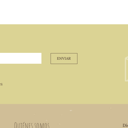
ENVIAR
es
Quiénes somos
Di