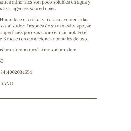
ntes minerales son poco solubles en agua y
 astringentes sobre la piel.
Humedece el cristal y frota suavemente las
as al sudor. Después de su uso evita apoyar
 superficies porosas como el mármol. Este
de 6 meses en condiciones normales de uso.
asium alum natural, Ammonium alum.
65
ncuentras tu producto?
: 8414002084654
ctanos
y lo encontraremos
 SANO