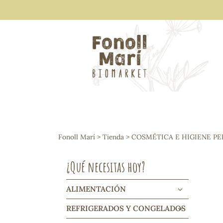
ALIMENTACIÓN
Arroces y legumbres
Fonoll Marí
>
Tienda
>
COSMÉTICA E HIGIENE P
Frutos secos y snacks
Semillas
¿Qué necesitas hoy?
Cereales, mueslis, hinchados y cruji
Galletas y dulces
Vinos y cavas
ALIMENTACIÓN
Condimentos y salsas
REFRIGERADOS Y CONGELADOS
Harinas y sémolas
Pasta