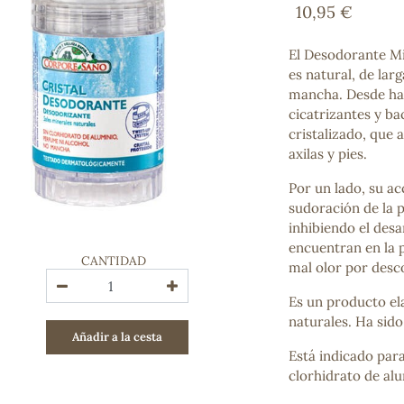
10,95 €
Bienestar emocional
Jalea Real
Memoria
El Desodorante M
Hierro
es natural, de lar
Deporte
mancha. Desde hac
Digestivos
cicatrizantes y ba
Circulatorio, colesterol y glucosa
cristalizado, que
Superalimentos
axilas y pies.
Proteína
Por un lado, su ac
Energía
sudoración de la p
Antioxidantes
inhibiendo el des
Vitaminas y Minerales
encuentran en la p
CANTIDAD
mal olor por desc
COSMÉTICA E HIGIENE PERSONAL
Cremas, lociones y aceites corporales
Es un producto el
Hombre
naturales. Ha sid
Añadir a la cesta
Higiene personal
Está indicado par
Labiales
clorhidrato de al
Aceites esenciales y aromaterapia
Aceites vegetales