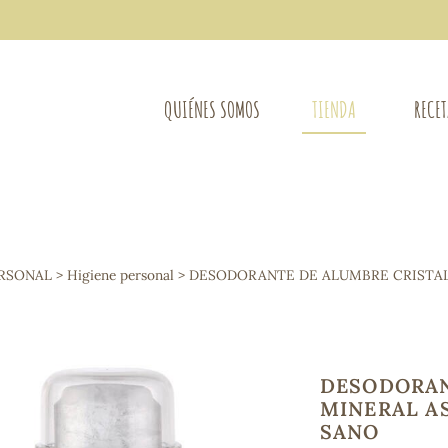
QUIÉNES SOMOS
TIENDA
RECE
COMPLEMENTOS DIETÉTICOS
LIMPIE
Osteo-articular
ERSONAL
>
Higiene personal
> DESODORANTE DE ALUMBRE CRISTAL
Mujer
LIBROS
Defensas - Resfriados
entes
Alergias
Sistema nervioso
Control de peso
DESODORAN
Extracto de plantas
MINERAL A
Ácidos Grasos
SANO
Depurativos