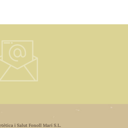
etètica i Salut Fonoll Marí S.L.