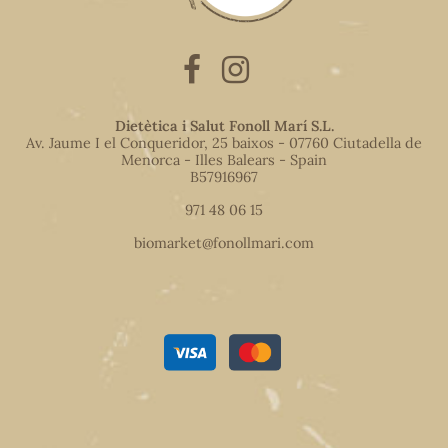
Dietètica i Salut Fonoll Marí S.L.
Av. Jaume I el Conqueridor, 25 baixos - 07760 Ciutadella de
Menorca - Illes Balears - Spain
B57916967
971 48 06 15
biomarket@fonollmari.com