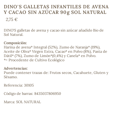
DINO'S GALLETAS INFANTILES DE AVENA
Y CACAO SIN AZÚCAR 90g SOL NATURAL
2,75 €
COS
DINO'S galletas de avena y cacao sin azúcar añadido Bio de
Sol Natural.
Composición:
Harina de avena* Integral (52%), Zumo de Naranja* (19%),
Aceite de Oliva* Virgen Extra, Cacao* en Polvo (8%), Pasta de
Dátil* (7%), Zumo de Limón*(0,4%) y Canela* en Polvo.
*= Procedente de Cultivo Ecológico
Advertencias:
Puede contener trazas de: Frutos secos, Cacahuete, Gluten y
Sésamo.
Referencia: 30105
Código de barras: 8435037806950
Marca: SOL NATURAL