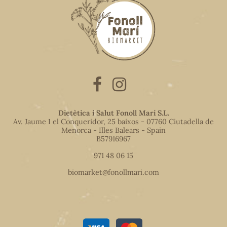
Dietètica i Salut Fonoll Marí S.L.
Av. Jaume I el Conqueridor, 25 baixos - 07760 Ciutadella de
Menorca - Illes Balears - Spain
B57916967
971 48 06 15
biomarket@fonollmari.com