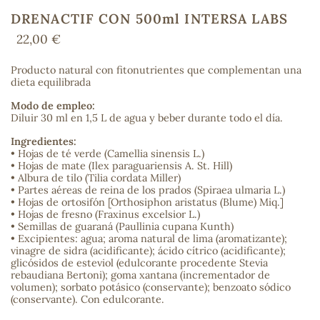
DRENACTIF CON 500ml INTERSA LABS
22,00 €
COS
Producto natural con fitonutrientes que complementan una
dieta equilibrada
Modo de empleo:
Diluir 30 ml en 1,5 L de agua y beber durante todo el día.
Ingredientes:
• Hojas de té verde (Camellia sinensis L.)
• Hojas de mate (Ilex paraguariensis A. St. Hill)
• Albura de tilo (Tilia cordata Miller)
• Partes aéreas de reina de los prados (Spiraea ulmaria L.)
• Hojas de ortosifón [Orthosiphon aristatus (Blume) Miq.]
• Hojas de fresno (Fraxinus excelsior L.)
• Semillas de guaraná (Paullinia cupana Kunth)
• Excipientes: agua; aroma natural de lima (aromatizante);
vinagre de sidra (acidificante); ácido cítrico (acidificante);
glicósidos de esteviol (edulcorante procedente Stevia
rebaudiana Bertoni); goma xantana (incrementador de
volumen); sorbato potásico (conservante); benzoato sódico
(conservante). Con edulcorante.