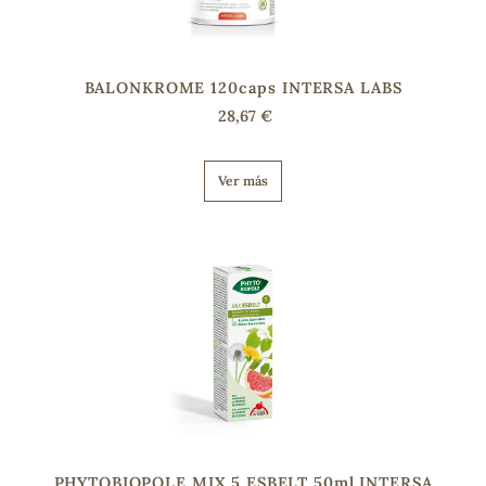
s
BALONKROME 120caps INTERSA LABS
28,67 €
Ver más
PHYTOBIOPOLE MIX 5 ESBELT 50ml INTERSA