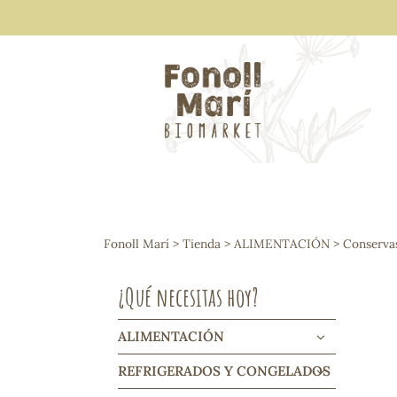
ALIMENTACIÓN
Arroces y legumbres
Fonoll Marí
>
Tienda
>
ALIMENTACIÓN
>
Conserva
Frutos secos y snacks
Semillas
¿Qué necesitas hoy?
Cereales, mueslis, hinchados y cruji
Galletas y dulces
Vinos y cavas
ALIMENTACIÓN
Condimentos y salsas
REFRIGERADOS Y CONGELADOS
Harinas y sémolas
Pasta