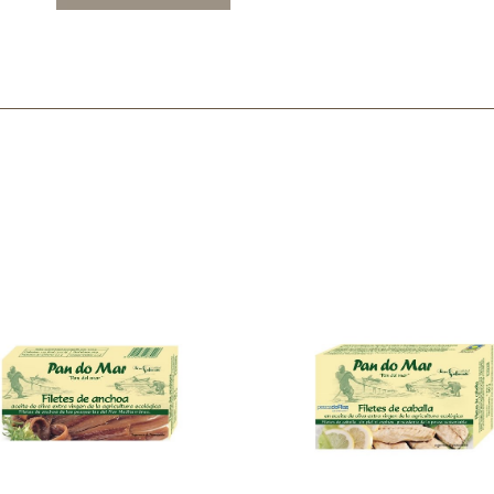
Mascarillas, peeling y exfoliantes
Higiene íntima
Hidrolatos y aguas florales
Cuidado facial
Higiene y cuidado capilar
Higiene bucal
Protección solar y bronceadores
¿No e
contá