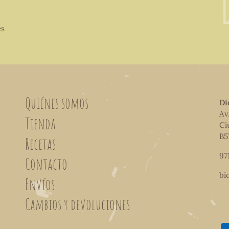
es
Quiénes somos
Di
Av
Tienda
Ci
B5
Recetas
97
Contacto
bi
Envíos
Cambios y devoluciones