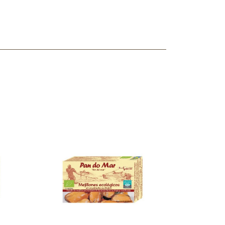
ncuentras tu producto?
ctanos
y lo encontraremos