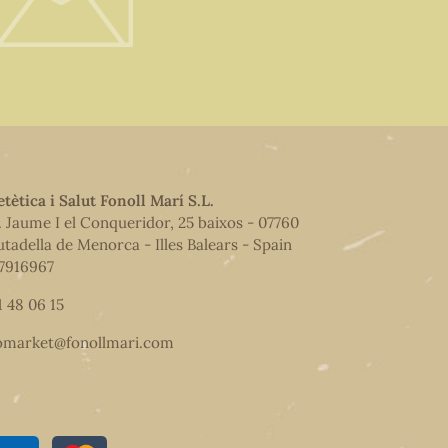
etètica i Salut Fonoll Marí S.L.
. Jaume I el Conqueridor, 25 baixos - 07760
utadella de Menorca - Illes Balears - Spain
7916967
1 48 06 15
omarket@fonollmari.com