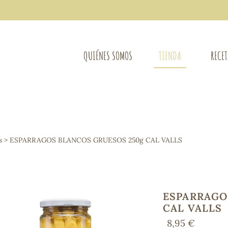
QUIÉNES SOMOS
TIENDA
RECE
COMPLEMENTOS DIETÉTICOS
LIMPIE
Osteo-articular
s
> ESPARRAGOS BLANCOS GRUESOS 250g CAL VALLS
Mujer
LIBROS
Defensas - Resfriados
entes
Alergias
Sistema nervioso
Control de peso
ESPARRAGO
Extracto de plantas
CAL VALLS
Ácidos Grasos
8,95 €
Depurativos