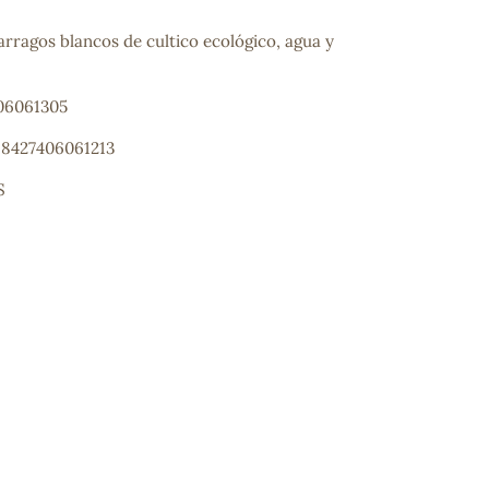
rragos blancos de cultico ecológico, agua y
406061305
 8427406061213
S