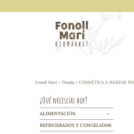
ALIMENTACIÓN
Arroces y legumbres
Fonoll Marí
>
Tienda
>
COSMÉTICA E HIGIENE P
Frutos secos y snacks
Semillas
¿Qué necesitas hoy?
Cereales, mueslis, hinchados y cruji
Galletas y dulces
Vinos y cavas
ALIMENTACIÓN
Condimentos y salsas
REFRIGERADOS Y CONGELADOS
Harinas y sémolas
Pasta