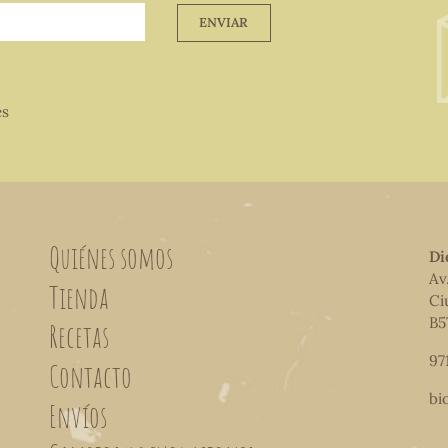
ENVIAR
es
Quiénes somos
Di
Av
Tienda
Ci
B5
Recetas
97
Contacto
bi
Envíos