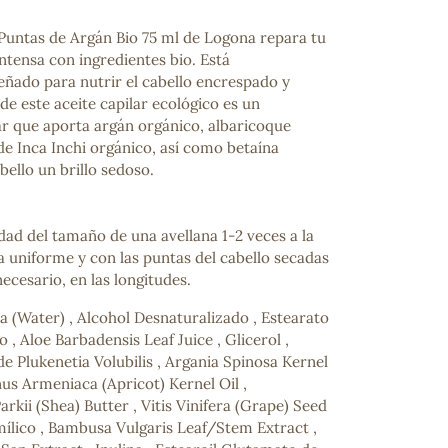
 Puntas de Argán Bio 75 ml de Logona repara tu
ntensa con ingredientes bio. Está
eñado para nutrir el cabello encrespado y
 de este aceite capilar ecológico es un
ar que aporta argán orgánico, albaricoque
de Inca Inchi orgánico, así como betaína
abello un brillo sedoso.
dad del tamaño de una avellana 1-2 veces a la
uniforme y con las puntas del cabello secadas
 necesario, en las longitudes.
 (Water) , Alcohol Desnaturalizado , Estearato
o , Aloe Barbadensis Leaf Juice , Glicerol ,
de Plukenetia Volubilis , Argania Spinosa Kernel
unus Armeniaca (Apricot) Kernel Oil ,
ii (Shea) Butter , Vitis Vinifera (Grape) Seed
mílico , Bambusa Vulgaris Leaf/Stem Extract ,