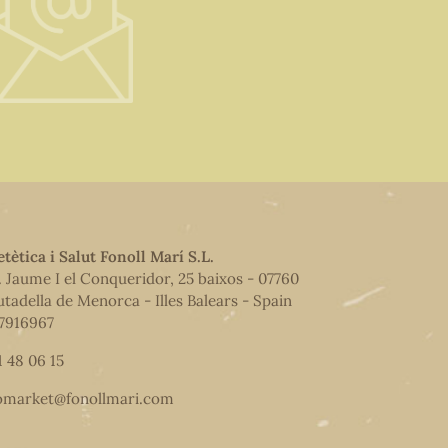
etètica i Salut Fonoll Marí S.L.
. Jaume I el Conqueridor, 25 baixos - 07760
utadella de Menorca - Illes Balears - Spain
7916967
1 48 06 15
omarket@fonollmari.com