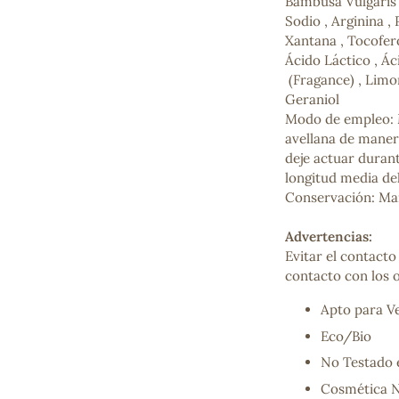
Bambusa Vulgaris S
Mascarillas, peeling y exfoliantes
Sodio , Arginina ,
Higiene íntima
Xantana , Tocofero
Hidrolatos y aguas florales
Ácido Láctico , Ác
Cuidado facial
(Fragance) , Limone
Higiene y cuidado capilar
Geraniol
Higiene bucal
Modo de empleo: 
Protección solar y bronceadores
avellana de manera
deje actuar durant
longitud media del
Conservación: Man
¿No e
contá
Advertencias:
Evitar el contacto
contacto con los oj
Apto para V
Eco/Bio
No Testado 
Cosmética N