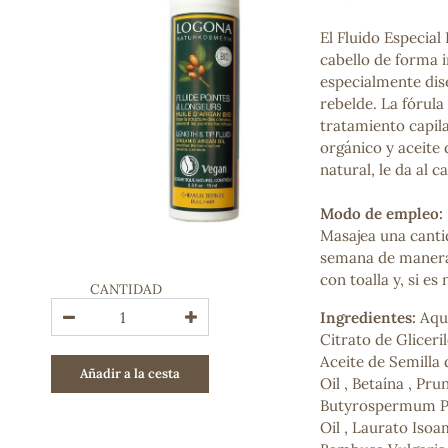
Bienestar emocional
Jalea Real
El Fluido Especial
Memoria
cabello de forma i
Hierro
especialmente dis
Deporte
rebelde. La fórula
Digestivos
tratamiento capil
Circulatorio, colesterol y glucosa
orgánico y aceite 
Superalimentos
natural, le da al c
Proteína
Energía
Modo de empleo:
Antioxidantes
Masajea una canti
Vitaminas y Minerales
semana de manera 
con toalla y, si es
CANTIDAD
COSMÉTICA E HIGIENE PERSONAL
Ingredientes:
Aqua
Cremas, lociones y aceites corporales
Citrato de Gliceril
Hombre
Aceite de Semilla 
Añadir a la cesta
Higiene personal
Oil , Betaína , Pr
Labiales
Butyrospermum Park
Aceites esenciales y aromaterapia
Oil , Laurato Isoa
Aceites vegetales