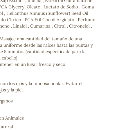
ap Extract , Inulina , Estearoil Glutamato de
 PCA Glyceryl Oleate , Lactato de Sodio , Goma
l , Helianthus Annuus (Sunflower) Seed Oil ,
ido Cítrico , PCA Etil Cocoil Arginato , Perfume
no , Linalol , Cumarina , Citral , Citronelol ,
Masajee una cantidad del tamaño de una
 uniforme desde las raíces hasta las puntas y
e 5 minutos (cantidad especificada para la
 cabello).
tener en un lugar fresco y seco.
ncuentras tu producto?
ctanos
y lo encontraremos
 con los ojos y la mucosa ocular. Evitar el
os y la piel.
eganos
en Animales
atural