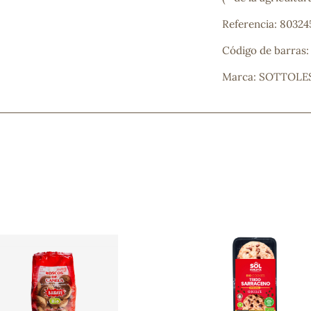
Mascarillas, peeling y exfoliantes
Referencia: 8032
Higiene íntima
Hidrolatos y aguas florales
Código de barras
Cuidado facial
Higiene y cuidado capilar
Marca: SOTTOLE
Higiene bucal
Protección solar y bronceadores
¿No e
contá