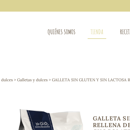
QUIÉNES SOMOS
TIENDA
RECE
COMPLEMENTOS DIETÉTICOS
LIMPIE
Osteo-articular
y dulces
>
Galletas y dulces
> GALLETA SIN GLUTEN Y SIN LACTOSA 
Mujer
LIBROS
Defensas - Resfriados
entes
Alergias
Sistema nervioso
Control de peso
Extracto de plantas
GALLETA SI
Ácidos Grasos
RELLENA D
Depurativos