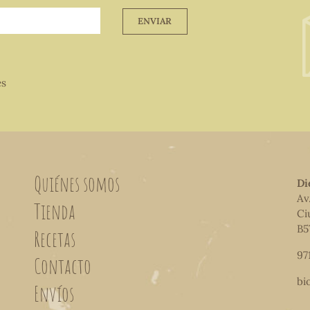
ENVIAR
es
Quiénes somos
Di
Av
Tienda
Ci
B5
Recetas
97
Contacto
bi
Envíos