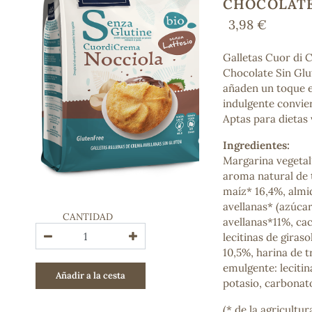
CHOCOLATE
Bienestar emocional
3,98 €
Jalea Real
Memoria
Hierro
Galletas Cuor di 
Deporte
Chocolate Sin Glu
Digestivos
añaden un toque ex
Circulatorio, colesterol y glucosa
indulgente convie
Superalimentos
Aptas para dietas
Proteína
Ingredientes:
Energía
Margarina vegetal*
Antioxidantes
aroma natural de 
Vitaminas y Minerales
maíz* 16,4%, almi
avellanas* (azúcar
COSMÉTICA E HIGIENE PERSONAL
CANTIDAD
avellanas*11%, ca
Cremas, lociones y aceites corporales
lecitinas de giraso
Hombre
10,5%, harina de t
Higiene personal
emulgente: lecitin
Añadir a la cesta
Labiales
potasio, carbonat
Aceites esenciales y aromaterapia
Aceites vegetales
(* de la agricultu