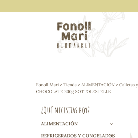
ALIMENTACIÓN
Arroces y legumbres
Fonoll Marí
>
Tienda
>
ALIMENTACIÓN
>
Galletas 
Frutos secos y snacks
CHOCOLATE 200g SOTTOLESTELLE
Semillas
Cereales, mueslis, hinchados y cruji
¿Qué necesitas hoy?
Galletas y dulces
Vinos y cavas
Condimentos y salsas
ALIMENTACIÓN
Harinas y sémolas
REFRIGERADOS Y CONGELADOS
Pasta