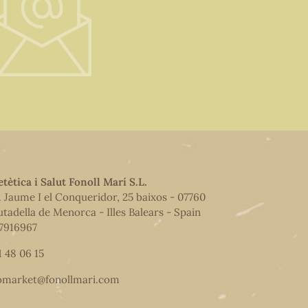
etètica i Salut Fonoll Marí S.L.
. Jaume I el Conqueridor, 25 baixos - 07760
utadella de Menorca - Illes Balears - Spain
7916967
1 48 06 15
omarket@fonollmari.com