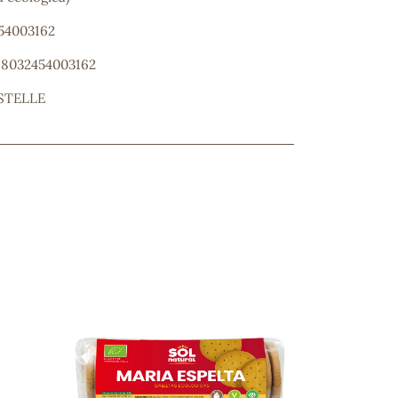
454003162
: 8032454003162
STELLE
ncuentras tu producto?
ctanos
y lo encontraremos