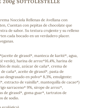
 200g SOTTOLESTELLE
Crema Nocciola Rellenas de Avellana con
ten, Cuentan con pepitas de chocolate que
tra de sabor. Su textura crujiente y su relleno
rten cada bocado en un verdadero placer.
 veganas.
(aceite de girasol*, manteca de karité*, agua,
té verde), harina de arroz*16,4%, harina de
dón de maíz, azúcar de caña*, crema de
 de caña*, aceite de girasol*, pasta de
cao desgrasado en polvo* 8,3%, emulgente:
l*, extracto de vainilla*, mantequilla de cacao*)
rigo sarraceno* 9%, sirope de arroz*,
as de girasol*, goma guar*, tartratos de
os de sodio.
ra ecológica)