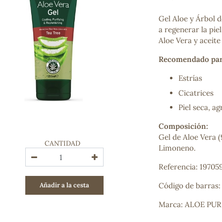
Bienestar emocional
Jalea Real
Gel Aloe y Árbol d
Memoria
a regenerar la pie
Hierro
Aloe Vera y aceite
Deporte
Recomendado par
Digestivos
Circulatorio, colesterol y glucosa
Estrías
Superalimentos
Cicatrices
Proteína
Energía
Piel seca, a
Antioxidantes
Composición:
Vitaminas y Minerales
Gel de Aloe Vera (
CANTIDAD
Limoneno.
COSMÉTICA E HIGIENE PERSONAL
Cremas, lociones y aceites corporales
Referencia: 19705
Hombre
Añadir a la cesta
Código de barras
Higiene personal
Labiales
Marca: ALOE PU
Aceites esenciales y aromaterapia
Aceites vegetales