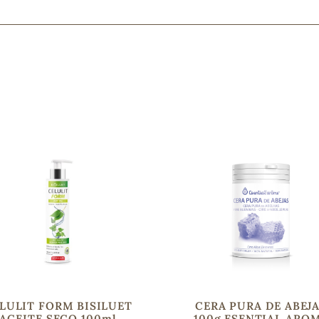
Mascarillas, peeling y exfoliantes
Higiene íntima
Hidrolatos y aguas florales
Cuidado facial
Higiene y cuidado capilar
Higiene bucal
Protección solar y bronceadores
¿No e
contá
LULIT FORM BISILUET
CERA PURA DE ABEJ
ACEITE SECO 100ml
100g ESENTIAL ARO