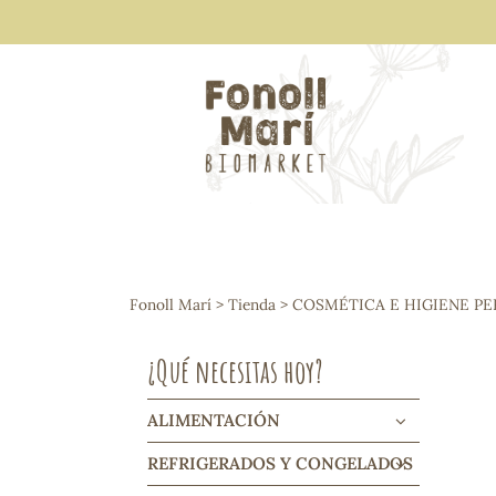
ALIMENTACIÓN
Arroces y legumbres
Fonoll Marí
>
Tienda
>
COSMÉTICA E HIGIENE P
Frutos secos y snacks
Semillas
¿Qué necesitas hoy?
Cereales, mueslis, hinchados y cruji
Galletas y dulces
Vinos y cavas
ALIMENTACIÓN
Condimentos y salsas
REFRIGERADOS Y CONGELADOS
Harinas y sémolas
Pasta