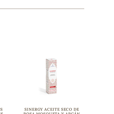
ncuentras tu producto?
ctanos
y lo encontraremos
AS
SINERGY ACEITE SECO DE
MS
ROSA MOSQUETA Y ARGÁN