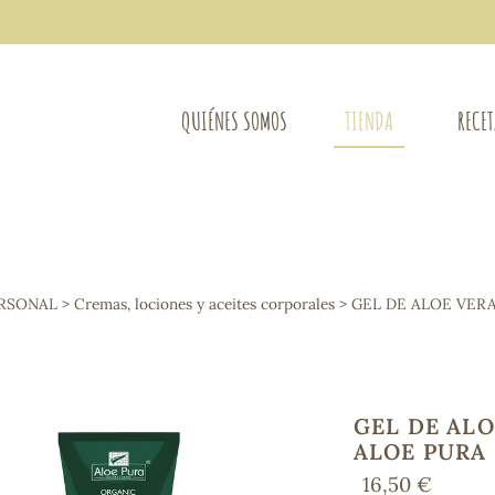
QUIÉNES SOMOS
TIENDA
RECE
COMPLEMENTOS DIETÉTICOS
LIMPIE
Osteo-articular
ERSONAL
>
Cremas, lociones y aceites corporales
> GEL DE ALOE VERA
Mujer
LIBROS
Defensas - Resfriados
entes
Alergias
Sistema nervioso
Control de peso
GEL DE ALO
Extracto de plantas
ALOE PURA
Ácidos Grasos
16,50 €
Depurativos