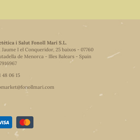
etètica i Salut Fonoll Marí S.L.
. Jaume I el Conqueridor, 25 baixos - 07760
utadella de Menorca - Illes Balears - Spain
7916967
1 48 06 15
omarket@fonollmari.com