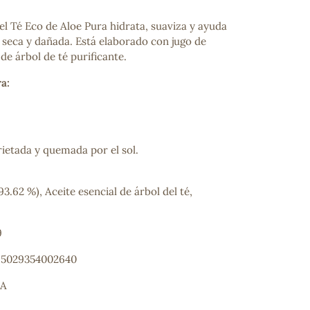
el Té Eco de Aloe Pura hidrata, suaviza y ayuda
l seca y dañada. Está elaborado con jugo de
 de árbol de té purificante.
a:
grietada y quemada por el sol.
93.62 %), Aceite esencial de árbol del té,
9
: 5029354002640
RA