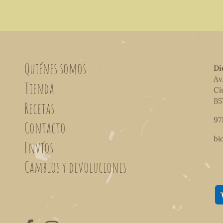
Quiénes somos
Di
Av
Tienda
Ci
B5
Recetas
97
Contacto
bi
Envíos
Cambios y devoluciones