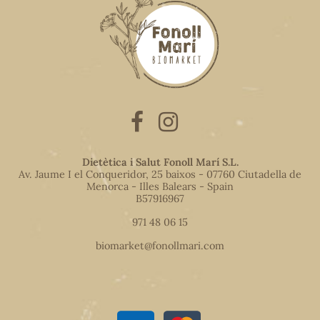
Dietètica i Salut Fonoll Marí S.L.
Av. Jaume I el Conqueridor, 25 baixos - 07760 Ciutadella de
Menorca - Illes Balears - Spain
B57916967
971 48 06 15
biomarket@fonollmari.com