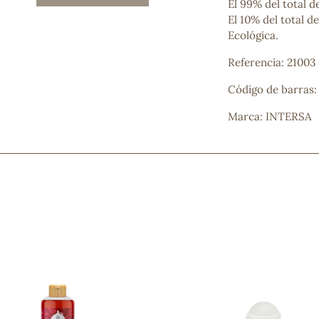
El 99% del total d
Mascarillas, peeling y exfoliantes
El 10% del total d
Higiene íntima
Ecológica.
Hidrolatos y aguas florales
Cuidado facial
Referencia: 21003
Higiene y cuidado capilar
Código de barras
Higiene bucal
Protección solar y bronceadores
Marca: INTERSA
¿No e
contá