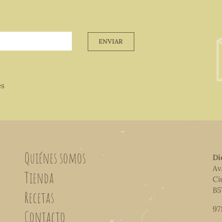
ENVIAR
es
Quiénes somos
Di
Av
Tienda
Ci
B5
Recetas
97
Contacto