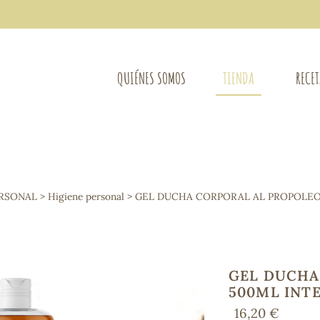
QUIÉNES SOMOS
TIENDA
RECE
COMPLEMENTOS DIETÉTICOS
LIMPIE
Osteo-articular
ERSONAL
>
Higiene personal
> GEL DUCHA CORPORAL AL PROPOLEO
Mujer
LIBROS
Defensas - Resfriados
entes
Alergias
Sistema nervioso
Control de peso
GEL DUCHA
Extracto de plantas
500ML INT
Ácidos Grasos
16,20 €
Depurativos