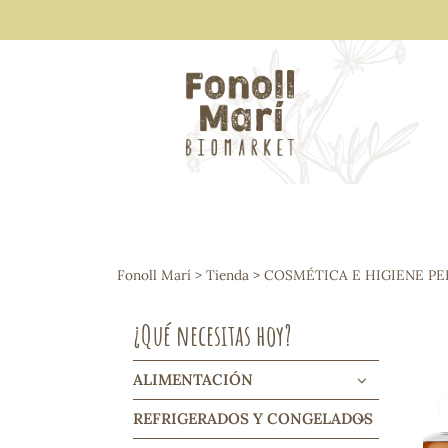
ALIMENTACIÓN
Arroces y legumbres
Fonoll Marí
>
Tienda
>
COSMÉTICA E HIGIENE P
Frutos secos y snacks
Semillas
¿Qué necesitas hoy?
Cereales, mueslis, hinchados y cruji
Galletas y dulces
Vinos y cavas
ALIMENTACIÓN
Condimentos y salsas
REFRIGERADOS Y CONGELADOS
Harinas y sémolas
Pasta