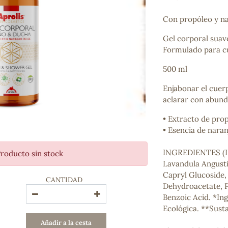
Bienestar emocional
Jalea Real
Con propóleo y na
Memoria
Gel corporal suave 
Hierro
Formulado para cui
Deporte
Digestivos
500 ml
Circulatorio, colesterol y glucosa
Superalimentos
Enjabonar el cuer
Proteína
aclarar con abund
Energía
• Extracto de pro
Antioxidantes
• Esencia de nara
Vitaminas y Minerales
INGREDIENTES (IN
roducto sin stock
COSMÉTICA E HIGIENE PERSONAL
Lavandula Angusti
Cremas, lociones y aceites corporales
Capryl Glucoside,
CANTIDAD
Hombre
Dehydroacetate, P
Higiene personal
Benzoic Acid. *In
Labiales
Ecológica. **Susta
Aceites esenciales y aromaterapia
Añadir a la cesta
Aceites vegetales