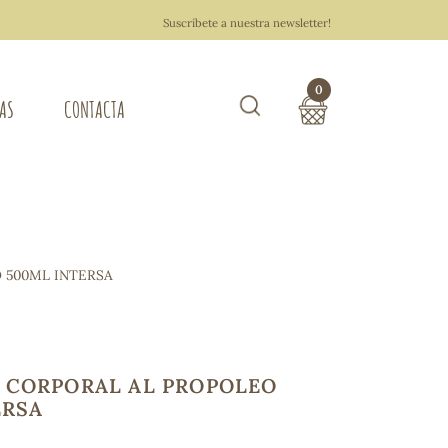
Suscríbete a nuestra newsletter!
0
TAS
CONTACTA
Buscar
TOTAL COMPRA:
0,00 €
ZA DEL HOGAR
 500ML INTERSA
Hacer un pedido
 CORPORAL AL PROPOLEO
ERSA