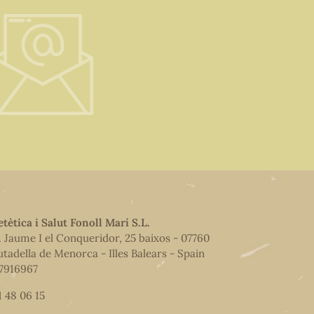
etètica i Salut Fonoll Marí S.L.
. Jaume I el Conqueridor, 25 baixos - 07760
utadella de Menorca - Illes Balears - Spain
7916967
1 48 06 15