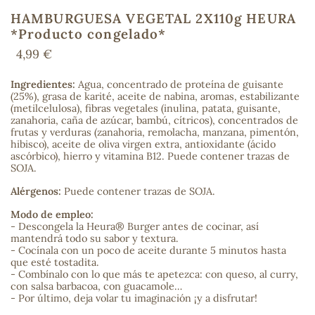
HAMBURGUESA VEGETAL 2X110g HEURA
*Producto congelado*
4,99 €
COS
Ingredientes:
Agua, concentrado de proteína de guisante
(25%), grasa de karité, aceite de nabina, aromas, estabilizante
(metilcelulosa), fibras vegetales (inulina, patata, guisante,
zanahoria, caña de azúcar, bambú, cítricos), concentrados de
frutas y verduras (zanahoria, remolacha, manzana, pimentón,
hibisco), aceite de oliva virgen extra, antioxidante (ácido
ascórbico), hierro y vitamina B12. Puede contener trazas de
SOJA.
Alérgenos:
Puede contener trazas de SOJA.
Modo de empleo:
- Descongela la Heura® Burger antes de cocinar, así
mantendrá todo su sabor y textura.
- Cocínala con un poco de aceite durante 5 minutos hasta
que esté tostadita.
- Combínalo con lo que más te apetezca: con queso, al curry,
con salsa barbacoa, con guacamole…
- Por último, deja volar tu imaginación ¡y a disfrutar!