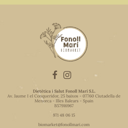
Dietètica i Salut Fonoll Marí S.L.
Av. Jaume I el Conqueridor, 25 baixos - 07760 Ciutadella de
Menorca - Illes Balears - Spain
B57916967
971 48 06 15
biomarket@fonollmari.com