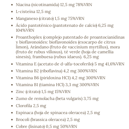
Niacina (nicotinamida) 12,5 mg 78%VRN
L-cisteína 12,5 mg
Manganeso (citrato) 1,5 mg 75%VRN
s
Ácido pantoténico (pantotenato de calcio) 6,25 mg
104%VRN
Proanthoplex (complejo patentado de proantocianidinas
y bioflavonoides: bioflavonoides (exocarpo de citrus
limon), Arándano (fruto de vaccinium myrtillus), mora
(fruto de rubus villosus), té verde (hoja de camellia
sinesis), frambuesa (rubus idaeus). 6,25 mg
Vitamina E (acetato de d-alfa-tocoferilo) 5 mg 41,6%VRN
Vitamina B2 (riboflavina) 4,2 mg 300%VRN
Vitamina B6 (piridoxina HCI) 4,2 mg 300%VRN
Vitamina B1 (tiamina HCl) 3,3 mg 300%VRN
Zinc (citrato) 1,5 mg 15%VRN
Zumo de remolacha (beta vulgaris) 3,75 mg
Clorofila 2,5 mg
Espinaca (hoja de spinacea oleracea) 2,5 mg
Brocoli (brassica oleracea) 2,5 mg
Cobre (lisinato) 0,5 mg 50%VRN