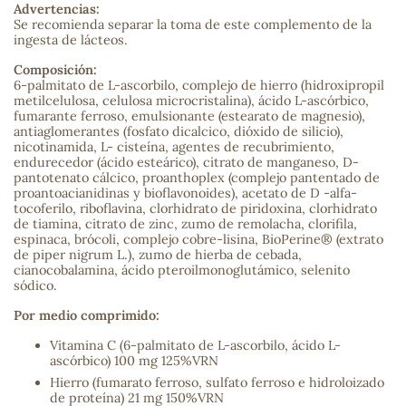
Advertencias:
Se recomienda separar la toma de este complemento de la
sa
ingesta de lácteos.
Composición:
6-palmitato de L-ascorbilo, complejo de hierro (hidroxipropil
metilcelulosa, celulosa microcristalina), ácido L-ascórbico,
fumarante ferroso, emulsionante (estearato de magnesio),
antiaglomerantes (fosfato dicalcico, dióxido de silicio),
nicotinamida, L- cisteína, agentes de recubrimiento,
endurecedor (ácido esteárico), citrato de manganeso, D-
RSONAL
pantotenato cálcico, proanthoplex (complejo pantentado de
proantoacianidinas y bioflavonoides), acetato de D -alfa-
rales
tocoferilo, riboflavina, clorhidrato de piridoxina, clorhidrato
de tiamina, citrato de zinc, zumo de remolacha, clorifila,
espinaca, brócoli, complejo cobre-lisina, BioPerine® (extrato
de piper nigrum L.), zumo de hierba de cebada,
cianocobalamina, ácido pteroilmonoglutámico, selenito
ia
sódico.
Por medio comprimido:
es
Vitamina C (6-palmitato de L-ascorbilo, ácido L-
ascórbico) 100 mg 125%VRN
Hierro (fumarato ferroso, sulfato ferroso e hidroloizado
de proteína) 21 mg 150%VRN