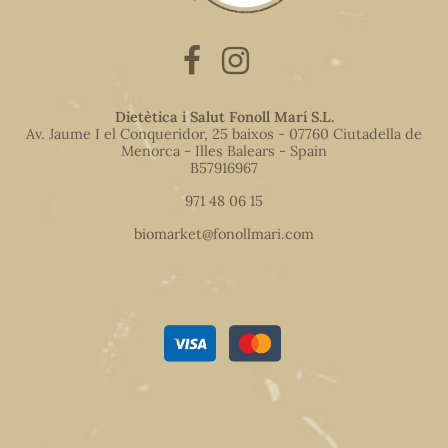
Dietètica i Salut Fonoll Marí S.L.
Av. Jaume I el Conqueridor, 25 baixos - 07760 Ciutadella de
Menorca - Illes Balears - Spain
B57916967
971 48 06 15
biomarket@fonollmari.com