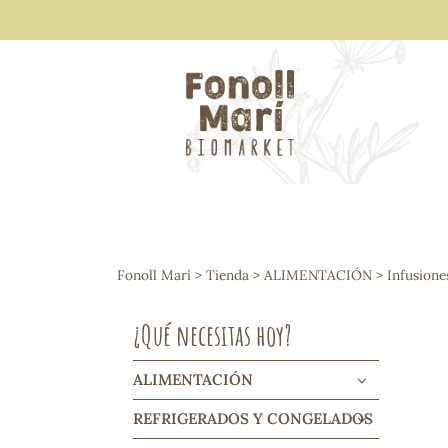
ALIMENTACIÓN
Arroces y legumbres
Fonoll Marí
>
Tienda
>
ALIMENTACIÓN
>
Infusione
Frutos secos y snacks
Semillas
¿Qué necesitas hoy?
Cereales, mueslis, hinchados y cruji
Galletas y dulces
Vinos y cavas
ALIMENTACIÓN
Condimentos y salsas
REFRIGERADOS Y CONGELADOS
Harinas y sémolas
Pasta