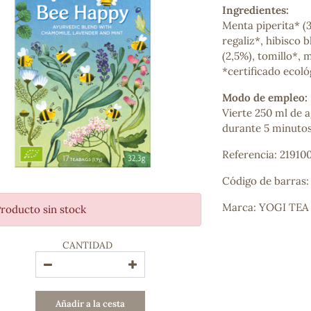
Ingredientes:
Bienestar emocional
Menta piperita* (
Jalea Real
regaliz*, hibisco 
Memoria
(2,5%), tomillo*,
Hierro
*certificado ecoló
Deporte
Digestivos
Modo de empleo:
Circulatorio, colesterol y glucosa
Vierte 250 ml de a
Superalimentos
durante 5 minutos
Proteína
Energía
Referencia: 21910
Antioxidantes
Vitaminas y Minerales
Código de barras:
Marca: YOGI TEA
roducto sin stock
COSMÉTICA E HIGIENE PERSONAL
Cremas, lociones y aceites corporales
CANTIDAD
Hombre
Higiene personal
Labiales
Aceites esenciales y aromaterapia
Añadir a la cesta
Aceites vegetales