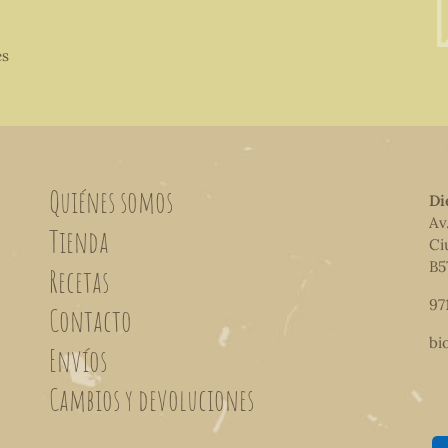
es
Quiénes somos
Di
Av
Tienda
Ci
B5
Recetas
97
Contacto
bi
Envíos
Cambios y devoluciones