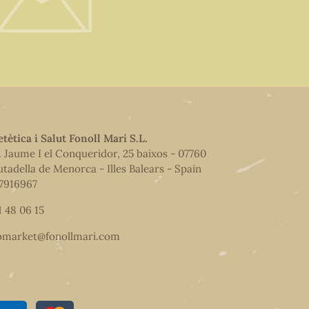
etètica i Salut Fonoll Marí S.L.
. Jaume I el Conqueridor, 25 baixos - 07760
utadella de Menorca - Illes Balears - Spain
7916967
1 48 06 15
omarket@fonollmari.com