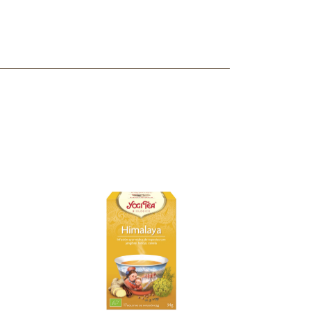
ncuentras tu producto?
ctanos
y lo encontraremos