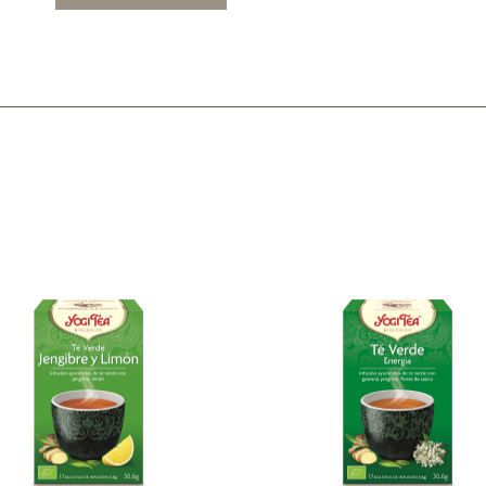
Mascarillas, peeling y exfoliantes
Higiene íntima
Hidrolatos y aguas florales
Cuidado facial
Higiene y cuidado capilar
Higiene bucal
Protección solar y bronceadores
¿No e
contá