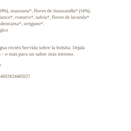
30%), manzana*, flores de manzanilla* (14%),
blanco*, romero*, salvia*, flores de lavanda*
 milenrama*, orégano*.
gico
gua recién hervida sobre la bolsita. Dejala
 - o más para un sabor más intenso.
0
 4012824405127