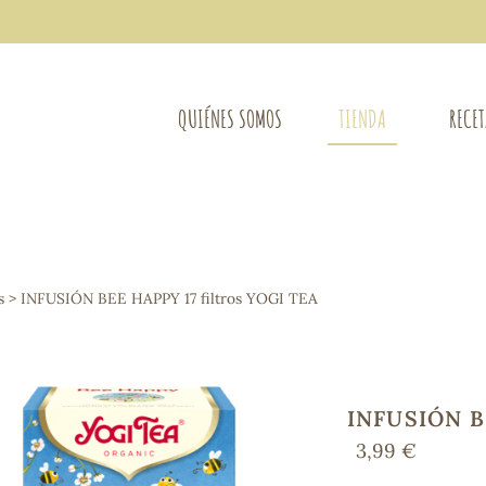
QUIÉNES SOMOS
TIENDA
RECE
COMPLEMENTOS DIETÉTICOS
LIMPIE
Osteo-articular
s
> INFUSIÓN BEE HAPPY 17 filtros YOGI TEA
Mujer
LIBROS
Defensas - Resfriados
entes
Alergias
Sistema nervioso
Control de peso
INFUSIÓN BE
Extracto de plantas
3,99 €
Ácidos Grasos
Depurativos