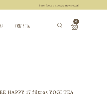
Suscríbete a nuestra newsletter!
0
TAS
CONTACTA
Buscar
TOTAL COMPRA:
0,00 €
ZA DEL HOGAR
Hacer un pedido
E HAPPY 17 filtros YOGI TEA