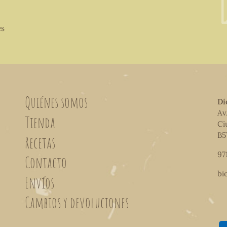
es
Quiénes somos
Di
Av
Tienda
Ci
B5
Recetas
97
Contacto
bi
Envíos
Cambios y devoluciones