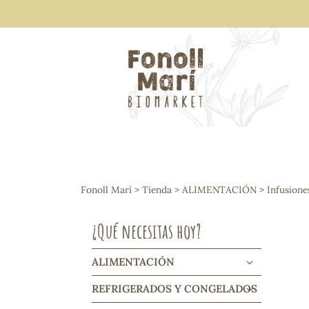
ALIMENTACIÓN
Arroces y legumbres
Fonoll Marí
>
Tienda
>
ALIMENTACIÓN
>
Infusione
Frutos secos y snacks
Semillas
¿Qué necesitas hoy?
Cereales, mueslis, hinchados y cruji
Galletas y dulces
Vinos y cavas
ALIMENTACIÓN
Condimentos y salsas
REFRIGERADOS Y CONGELADOS
Harinas y sémolas
Pasta