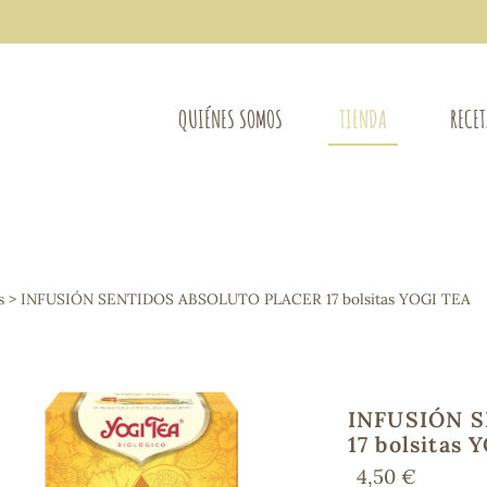
QUIÉNES SOMOS
TIENDA
RECE
COMPLEMENTOS DIETÉTICOS
LIMPIE
Osteo-articular
s
> INFUSIÓN SENTIDOS ABSOLUTO PLACER 17 bolsitas YOGI TEA
Mujer
LIBROS
Defensas - Resfriados
entes
Alergias
Sistema nervioso
Control de peso
INFUSIÓN 
Extracto de plantas
17 bolsitas 
Ácidos Grasos
4,50 €
Depurativos