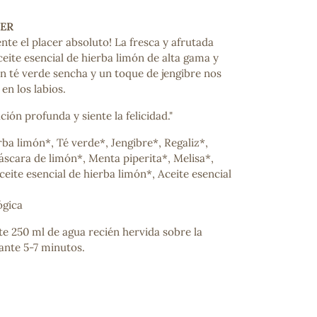
ER
ente el placer absoluto! La fresca y afrutada
eite esencial de hierba limón de alta gama y
n té verde sencha y un toque de jengibre nos
en los labios.
ión profunda y siente la felicidad."
ba limón*, Té verde*, Jengibre*, Regaliz*,
áscara de limón*, Menta piperita*, Melisa*,
ceite esencial de hierba limón*, Aceite esencial
ógica
te 250 ml de agua recién hervida sobre la
rante 5-7 minutos.