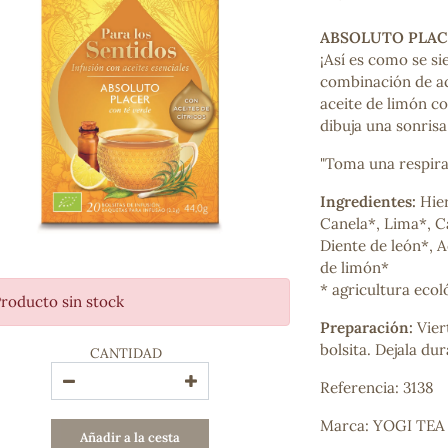
Bienestar emocional
Jalea Real
ABSOLUTO PLAC
Memoria
¡Así es como se si
Hierro
combinación de ac
Deporte
aceite de limón co
Digestivos
dibuja una sonrisa 
Circulatorio, colesterol y glucosa
"Toma una respirac
Superalimentos
Proteína
Ingredientes:
Hier
Energía
Canela*, Lima*, C
Antioxidantes
Diente de león*, A
Vitaminas y Minerales
de limón*
* agricultura ecol
roducto sin stock
COSMÉTICA E HIGIENE PERSONAL
Preparación:
Vier
Cremas, lociones y aceites corporales
bolsita. Dejala du
CANTIDAD
Hombre
Higiene personal
Referencia: 3138
Labiales
Aceites esenciales y aromaterapia
Marca: YOGI TEA
Añadir a la cesta
Aceites vegetales