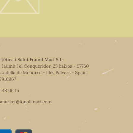
etètica i Salut Fonoll Marí S.L.
. Jaume I el Conqueridor, 25 baixos - 07760
utadella de Menorca - Illes Balears - Spain
7916967
1 48 06 15
omarket@fonollmari.com