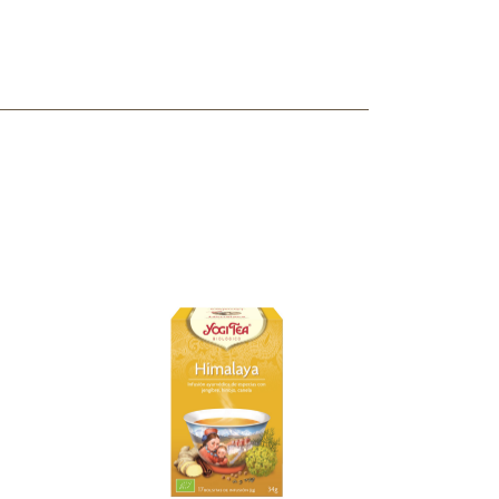
ncuentras tu producto?
ctanos
y lo encontraremos