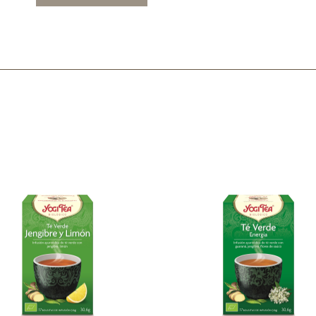
Mascarillas, peeling y exfoliantes
Higiene íntima
Hidrolatos y aguas florales
Cuidado facial
Higiene y cuidado capilar
Higiene bucal
Protección solar y bronceadores
¿No e
contá