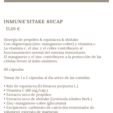
INMUNE'SITAKE 60CAP
COS
15,69 €
Sinergia de propóleo & equinácea & shiitake
Con oligoterapia (zinc-manganeso-cobre) y vitamina c.
La vitamina c, el zinc y el cobre contribuyen al
funcionamiento normal del sistema inmunitario.
El manganeso y el zinc contribuyen a la protección de las
células frente al daño oxidativo.
60 cápsulas
Tomar de 1 a 2 cápsulas al día antes de las comidas.
• Raíz de equinácea (Echinacea purpurea L.)
• Vitamina C (60 mg/cáp.)
• Extracto seco de propóleo
• Extracto seco de shiitake (Lentinula edodes Berk.)
• Zinc-manganeso-cobre (gluconato)
• Excipientes: carbonato de calcio (incrementador de
volumen); esterato de magnesio