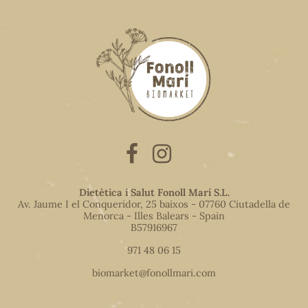
Dietètica i Salut Fonoll Marí S.L.
Av. Jaume I el Conqueridor, 25 baixos - 07760 Ciutadella de
Menorca - Illes Balears - Spain
B57916967
971 48 06 15
biomarket@fonollmari.com