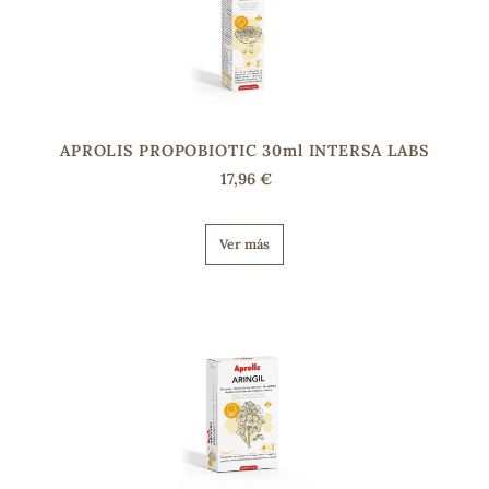
s
APROLIS PROPOBIOTIC 30ml INTERSA LABS
17,96 €
Ver más