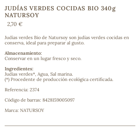
JUDÍAS VERDES COCIDAS BIO 340g
NATURSOY
2,70 €
COS
Judías verdes Bio de Natursoy son judías verdes cocidas en
conserva, ideal para preparar al gusto.
Almacenamiento:
Conservar en un lugar fresco y seco.
Ingredientes:
Judías verdes*, Agua, Sal marina.
(*) Procedente de producción ecológica certificada.
Referencia: 2374
Código de barras: 8428159005097
Marca: NATURSOY