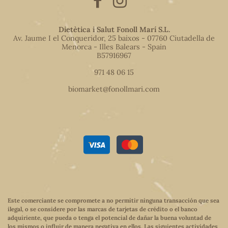
Dietètica i Salut Fonoll Marí S.L.
Av. Jaume I el Conqueridor, 25 baixos - 07760 Ciutadella de
Menorca - Illes Balears - Spain
B57916967
971 48 06 15
biomarket@fonollmari.com
Este comerciante se compromete a no permitir ninguna transacción que sea
ilegal, o se considere por las marcas de tarjetas de crédito o el banco
adquiriente, que pueda o tenga el potencial de dañar la buena voluntad de
los mismos o influir de manera negativa en ellos. Las siguientes actividades