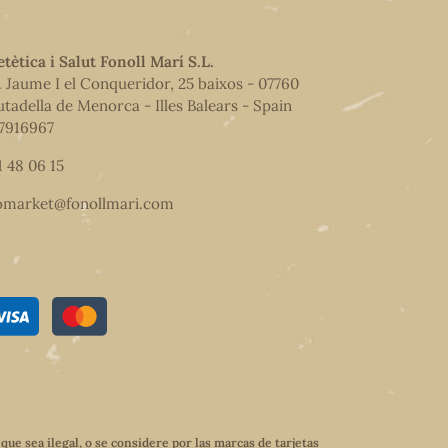
etètica i Salut Fonoll Marí S.L.
. Jaume I el Conqueridor, 25 baixos - 07760
utadella de Menorca - Illes Balears - Spain
7916967
1 48 06 15
omarket@fonollmari.com
e sea ilegal, o se considere por las marcas de tarjetas