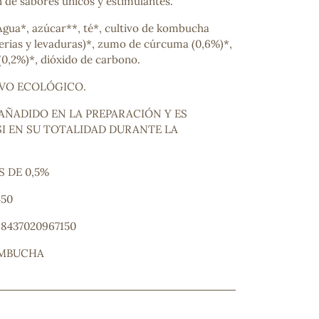
n de sabores únicos y estimulantes.
Agua*, azúcar**, té*, cultivo de kombucha
terias y levaduras)*, zumo de cúrcuma (0,6%)*,
(0,2%)*, dióxido de carbono.
IVO ECOLÓGICO.
 AÑADIDO EN LA PREPARACIÓN Y ES
I EN SU TOTALIDAD DURANTE LA
ncuentras tu producto?
 DE 0,5%
ctanos
y lo encontraremos
450
: 8437020967150
OMBUCHA