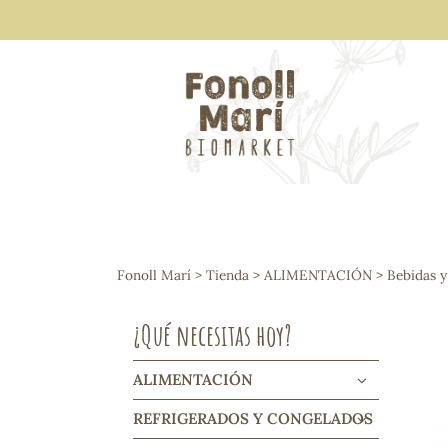
ALIMENTACIÓN
Arroces y legumbres
Fonoll Marí
>
Tienda
>
ALIMENTACIÓN
>
Bebidas y
Frutos secos y snacks
Semillas
¿Qué necesitas hoy?
Cereales, mueslis, hinchados y cruji
Galletas y dulces
Vinos y cavas
ALIMENTACIÓN
Condimentos y salsas
REFRIGERADOS Y CONGELADOS
Harinas y sémolas
Pasta