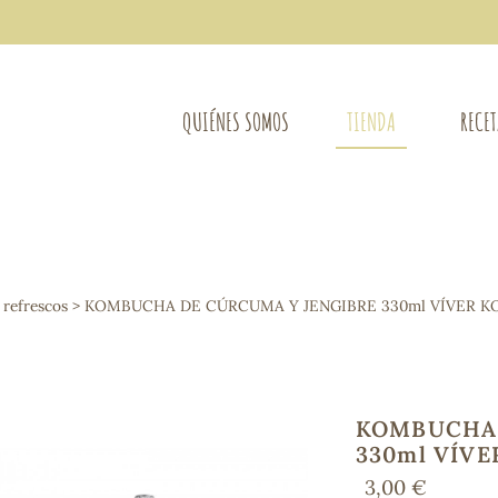
QUIÉNES SOMOS
TIENDA
RECE
COMPLEMENTOS DIETÉTICOS
LIMPIE
Osteo-articular
 refrescos
> KOMBUCHA DE CÚRCUMA Y JENGIBRE 330ml VÍVER 
Mujer
LIBROS
Defensas - Resfriados
entes
Alergias
Sistema nervioso
Control de peso
KOMBUCHA 
Extracto de plantas
330ml VÍV
Ácidos Grasos
3,00 €
Depurativos