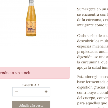
Bienestar emocional
Jalea Real
Sumérgete en un m
Memoria
se encuentra con 
Hierro
de la cúrcuma, cr
Deporte
intrigante como u
Digestivos
Circulatorio, colesterol y glucosa
Cada sorbo de est
Superalimentos
descubrir los múlt
Proteína
especias milenaria
Energía
propiedades antiin
Antioxidantes
digestión, se une 
Vitaminas y Minerales
la curcumina, que 
apoya la salud in
roducto sin stock
COSMÉTICA E HIGIENE PERSONAL
Esta sinergia entr
Cremas, lociones y aceites corporales
base fermentada 
CANTIDAD
Hombre
digestión gracias 
Higiene personal
contribuye a comba
Labiales
del cuerpo, convir
Aceites esenciales y aromaterapia
para aquellos que
Añadir a la cesta
Aceites vegetales