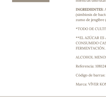
mientras disfruta
Mascarillas, peeling y exfoliantes
Higiene íntima
INGREDIENTES:
Hidrolatos y aguas florales
(simbiosis de bac
Cuidado facial
zumo de jengibre 
Higiene y cuidado capilar
*TODO DE CULT
Higiene bucal
Protección solar y bronceadores
**EL AZÚCAR ES
CONSUMIDO CAS
FERMENTACIÓN.
¿No e
ALCOHOL MENOS
contá
Referencia: 10812
Código de barras
Marca: VÍVER K