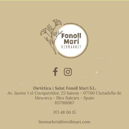
Dietètica i Salut Fonoll Marí S.L.
Av. Jaume I el Conqueridor, 25 baixos - 07760 Ciutadella de
Menorca - Illes Balears - Spain
B57916967
971 48 06 15
biomarket@fonollmari.com