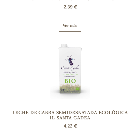
2,39 €
s
Ver más
LECHE DE CABRA SEMIDESNATADA ECOLÓGICA
1L SANTA GADEA
4,22 €