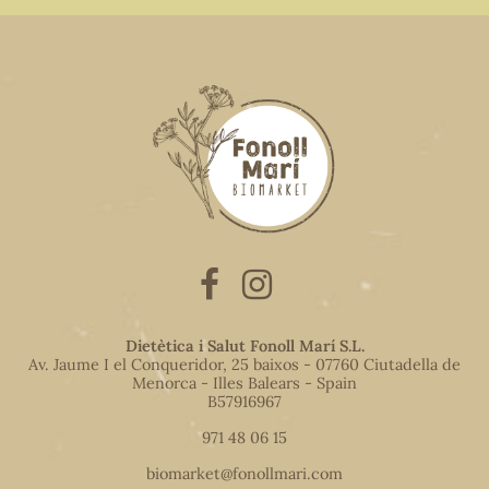
Dietètica i Salut Fonoll Marí S.L.
Av. Jaume I el Conqueridor, 25 baixos - 07760 Ciutadella de
Menorca - Illes Balears - Spain
B57916967
971 48 06 15
biomarket@fonollmari.com