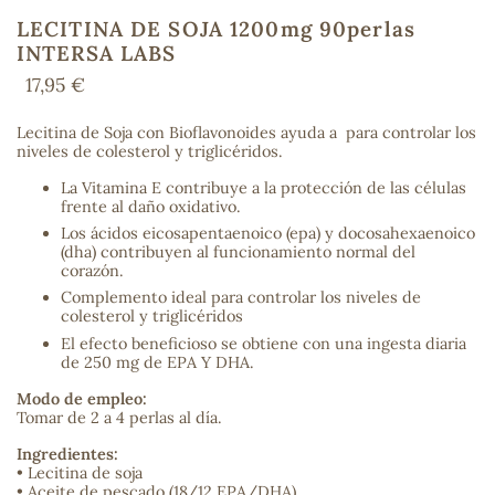
LECITINA DE SOJA 1200mg 90perlas
INTERSA LABS
17,95 €
COS
Lecitina de Soja con Bioflavonoides ayuda a para controlar los
niveles de colesterol y triglicéridos.
La Vitamina E contribuye a la protección de las células
frente al daño oxidativo.
Los ácidos eicosapentaenoico (epa) y docosahexaenoico
(dha) contribuyen al funcionamiento normal del
corazón.
Complemento ideal para controlar los niveles de
colesterol y triglicéridos
El efecto beneficioso se obtiene con una ingesta diaria
de 250 mg de EPA Y DHA.
Modo de empleo:
Tomar de 2 a 4 perlas al día.
Ingredientes:
• Lecitina de soja
• Aceite de pescado (18/12 EPA/DHA)