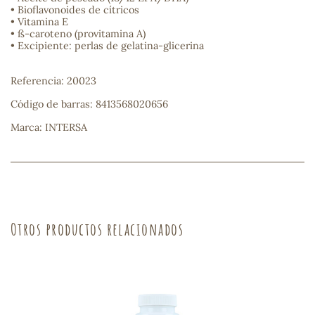
• Bioflavonoides de cítricos
• Vitamina E
sa
• ß-caroteno (provitamina A)
• Excipiente: perlas de gelatina-glicerina
Referencia: 20023
Código de barras: 8413568020656
Marca: INTERSA
RSONAL
rales
ia
Otros productos relacionados
es