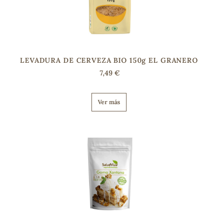
s
LEVADURA DE CERVEZA BIO 150g EL GRANERO
7,49 €
Ver más