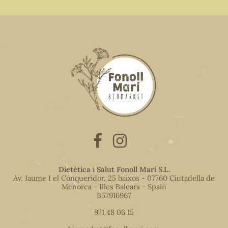
Dietètica i Salut Fonoll Marí S.L.
Av. Jaume I el Conqueridor, 25 baixos - 07760 Ciutadella de
Menorca - Illes Balears - Spain
B57916967
971 48 06 15