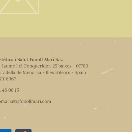
etètica i Salut Fonoll Marí S.L.
. Jaume I el Conqueridor, 25 baixos - 07760
utadella de Menorca - Illes Balears - Spain
7916967
1 48 06 15
omarket@fonollmari.com