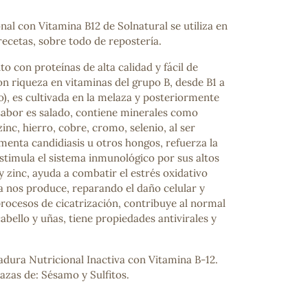
al con Vitamina B12 de Solnatural se utiliza en
recetas, sobre todo de repostería.
o con proteínas de alta calidad y fácil de
on riqueza en vitaminas del grupo B, desde B1 a
co), es cultivada en la melaza y posteriormente
sabor es salado, contiene minerales como
zinc, hierro, cobre, cromo, selenio, al ser
menta candidiasis u otros hongos, refuerza la
 estimula el sistema inmunológico por sus altos
 y zinc, ayuda a combatir el estrés oxidativo
ia nos produce, reparando el daño celular y
procesos de cicatrización, contribuye al normal
cabello y uñas, tiene propiedades antivirales y
dura Nutricional Inactiva con Vitamina B-12.
azas de: Sésamo y Sulfitos.