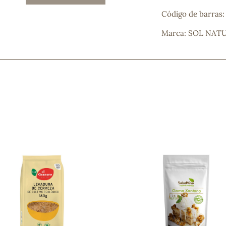
Mascarillas, peeling y exfoliantes
Código de barras:
Higiene íntima
Hidrolatos y aguas florales
Marca: SOL NAT
Cuidado facial
Higiene y cuidado capilar
Higiene bucal
Protección solar y bronceadores
¿No e
contá