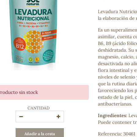
Bienestar emocional
Jalea Real
Levadura Nutricion
Memoria
la elaboración de 
Hierro
Es un superaliment
Deporte
asimilar, cuenta c
Digestivos
B6, B9 (ácido fóli
Circulatorio, colesterol y glucosa
deshidratada. Su 
Superalimentos
magnesio, calcio, 
Proteína
desactivada no ali
Energía
flora intestinal y
Antioxidantes
niveles de selenio
Vitaminas y Minerales
que la rutina diar
favoreciendo los 
roducto sin stock
COSMÉTICA E HIGIENE PERSONAL
estado de la piel, 
Cremas, lociones y aceites corporales
antibacterianas.
CANTIDAD
Hombre
Higiene personal
Ingredientes:
Leva
Labiales
Puede contener tr
Aceites esenciales y aromaterapia
Referencia: 30461
Añadir a la cesta
Aceites vegetales