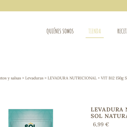
QUIÉNES SOMOS
TIENDA
RECE
COMPLEMENTOS DIETÉTICOS
LIMPIE
Osteo-articular
os y salsas
>
Levaduras
> LEVADURA NUTRICIONAL + VIT B12 150g
Mujer
LIBROS
Defensas - Resfriados
entes
Alergias
Sistema nervioso
Control de peso
LEVADURA N
Extracto de plantas
SOL NATUR
Ácidos Grasos
6,99 €
Depurativos