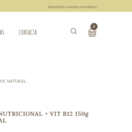
Suscríbete a nuestra newsletter!
0
TAS
CONTACTA
Buscar
TOTAL COMPRA:
0,00 €
ZA DEL HOGAR
 SOL NATURAL
Hacer un pedido
UTRICIONAL + VIT B12 150g
AL