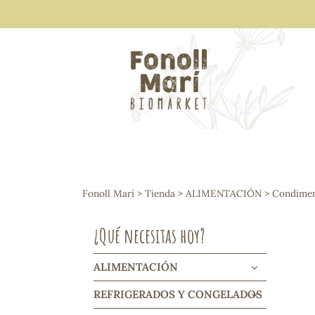
ALIMENTACIÓN
Arroces y legumbres
Fonoll Marí
>
Tienda
>
ALIMENTACIÓN
>
Condiment
Frutos secos y snacks
Semillas
¿Qué necesitas hoy?
Cereales, mueslis, hinchados y cruji
Galletas y dulces
Vinos y cavas
ALIMENTACIÓN
Condimentos y salsas
REFRIGERADOS Y CONGELADOS
Harinas y sémolas
Pasta