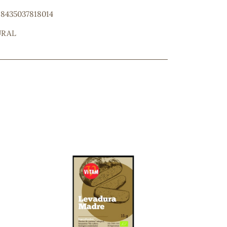
 8435037818014
URAL
ncuentras tu producto?
ctanos
y lo encontraremos