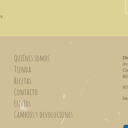
es
Quiénes somos
Di
Av
Tienda
Ci
B5
Recetas
97
Contacto
bi
Envíos
Cambios y devoluciones