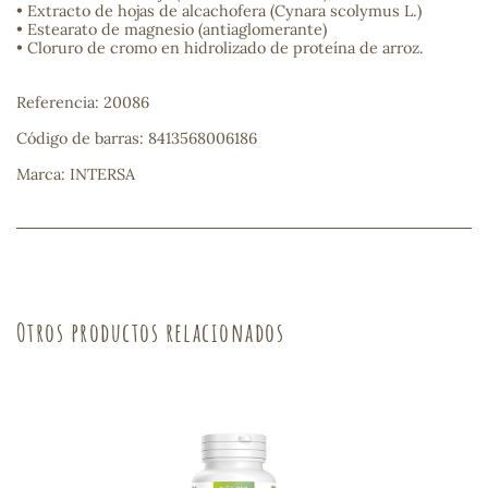
• Extracto de hojas de alcachofera (Cynara scolymus L.)
• Estearato de magnesio (antiaglomerante)
sa
• Cloruro de cromo en hidrolizado de proteína de arroz.
Referencia: 20086
Código de barras: 8413568006186
Marca: INTERSA
RSONAL
rales
Otros productos relacionados
ia
es