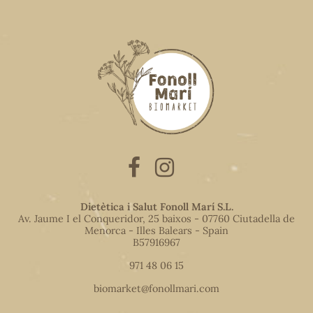
Dietètica i Salut Fonoll Marí S.L.
Av. Jaume I el Conqueridor, 25 baixos - 07760 Ciutadella de
Menorca - Illes Balears - Spain
B57916967
971 48 06 15
biomarket@fonollmari.com