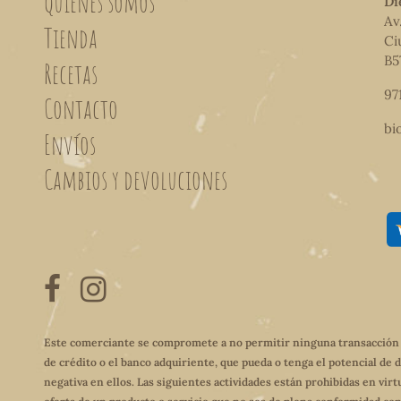
Quiénes somos
Di
Av
Tienda
Ci
B5
Recetas
97
Contacto
bi
Envíos
Cambios y devoluciones
Este comerciante se compromete a no permitir ninguna transacción qu
de crédito o el banco adquiriente, que pueda o tenga el potencial de 
negativa en ellos. Las siguientes actividades están prohibidas en virt