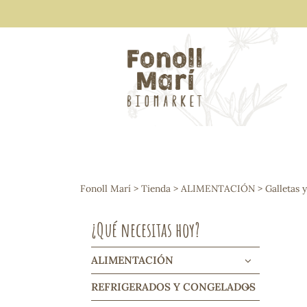
ALIMENTACIÓN
Arroces y legumbres
Fonoll Marí
>
Tienda
>
ALIMENTACIÓN
>
Galletas 
Frutos secos y snacks
Semillas
¿Qué necesitas hoy?
Cereales, mueslis, hinchados y cruji
Galletas y dulces
Vinos y cavas
ALIMENTACIÓN
Condimentos y salsas
REFRIGERADOS Y CONGELADOS
Harinas y sémolas
Pasta