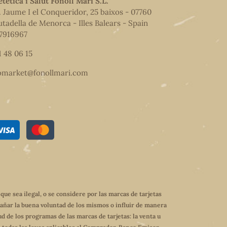
etètica i Salut Fonoll Marí S.L.
. Jaume I el Conqueridor, 25 baixos - 07760
utadella de Menorca - Illes Balears - Spain
7916967
1 48 06 15
omarket@fonollmari.com
e sea ilegal, o se considere por las marcas de tarjetas
dañar la buena voluntad de los mismos o influir de manera
ud de los programas de las marcas de tarjetas: la venta u