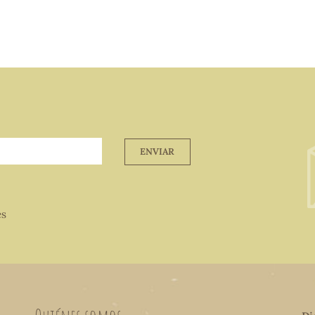
ENVIAR
es