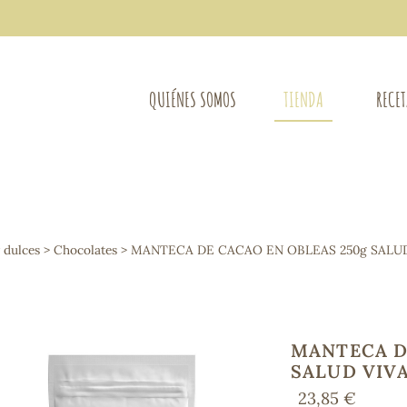
QUIÉNES SOMOS
TIENDA
RECE
COMPLEMENTOS DIETÉTICOS
LIMPIE
Osteo-articular
y dulces
>
Chocolates
> MANTECA DE CACAO EN OBLEAS 250g SALUD
Mujer
LIBROS
Defensas - Resfriados
entes
Alergias
Sistema nervioso
Control de peso
MANTECA D
Extracto de plantas
SALUD VIV
Ácidos Grasos
23,85 €
Depurativos