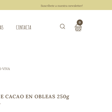
Suscríbete a nuestra newsletter!
0
TAS
CONTACTA
Buscar
TOTAL COMPRA:
0,00 €
ZA DEL HOGAR
 VIVA
Hacer un pedido
E CACAO EN OBLEAS 250g
A