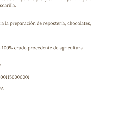
carilla.
a la preparación de repostería, chocolates,
 100% crudo procedente de agricultura
7
ncuentras tu producto?
: 001150000001
ctanos
y lo encontraremos
VA