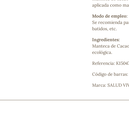
Mascarillas, peeling y exfoliantes
aplicada como mas
Higiene íntima
Modo de empleo:
Hidrolatos y aguas florales
Se recomienda par
Cuidado facial
batidos, etc.
Higiene y cuidado capilar
Higiene bucal
Ingredientes:
Protección solar y bronceadores
Manteca de Cacao
ecológica.
Referencia: K1504
¿No e
Código de barras
contá
Marca: SALUD VI