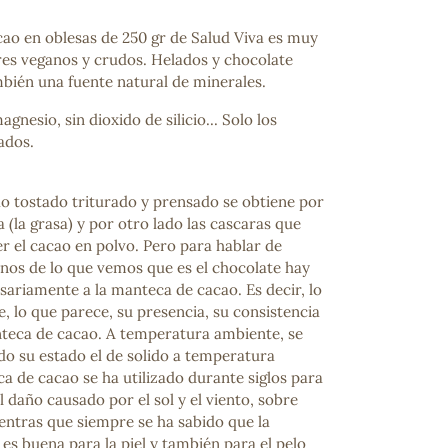
ao en oblesas de 250 gr de Salud Viva es muy
tres veganos y crudos. Helados y chocolate
bién una fuente natural de minerales.
gnesio, sin dioxido de silicio... Solo los
ados.
ao tostado triturado y prensado se obtiene por
 (la grasa) y por otro lado las cascaras que
r el cacao en polvo. Pero para hablar de
enos de lo que vemos que es el chocolate hay
sariamente a la manteca de cacao. Es decir, lo
e, lo que parece, su presencia, su consistencia
nteca de cacao. A temperatura ambiente, se
do su estado el de solido a temperatura
a de cacao se ha utilizado durante siglos para
el daño causado por el sol y el viento, sobre
entras que siempre se ha sabido que la
s buena para la piel y también para el pelo