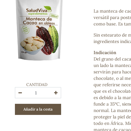
Bienestar emocional
Jalea Real
La manteca de cac
Memoria
versátil para pos
Hierro
como base. Es tam
Deporte
Sin estearato de ma
Digestivos
ingredientes indic
Circulatorio, colesterol y glucosa
Superalimentos
Indicación
Proteína
Del grano del cac
Energía
un lado la manteca
Antioxidantes
servirán para hace
Vitaminas y Minerales
chocolate, o al m
CANTIDAD
que referirse nece
COSMÉTICA E HIGIENE PERSONAL
que es el chocolat
Cremas, lociones y aceites corporales
es debido a la ma
Hombre
funde a 35ºC, sien
Añadir a la cesta
Higiene personal
normal. La mantec
Labiales
proteger la piel d
Aceites esenciales y aromaterapia
todo en África. Mi
Aceites vegetales
manteca de cacao e