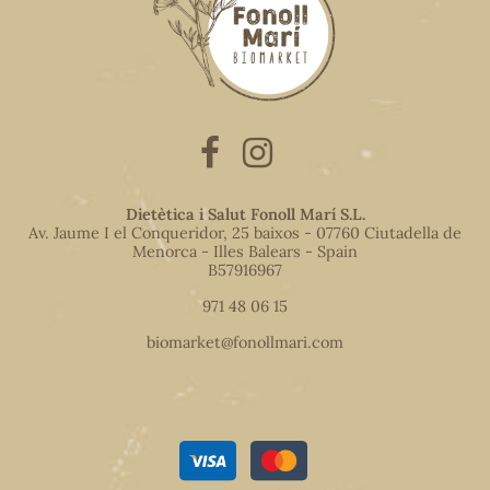
Dietètica i Salut Fonoll Marí S.L.
Av. Jaume I el Conqueridor, 25 baixos - 07760 Ciutadella de
Menorca - Illes Balears - Spain
B57916967
971 48 06 15
biomarket@fonollmari.com