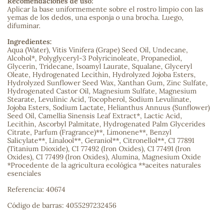
Recomendaciones de uso:
Aplicar la base uniformemente sobre el rostro limpio con las
yemas de los dedos, una esponja o una brocha. Luego,
sa
difuminar.
Ingredientes:
Aqua (Water), Vitis Vinifera (Grape) Seed Oil, Undecane,
Alcohol*, Polyglyceryl-3 Polyricinoleate, Propanediol,
Glycerin, Tridecane, Isoamyl Laurate, Squalane, Glyceryl
Oleate, Hydrogenated Lecithin, Hydrolyzed Jojoba Esters,
Hydrolyzed Sunflower Seed Wax, Xanthan Gum, Zinc Sulfate,
Hydrogenated Castor Oil, Magnesium Sulfate, Magnesium
RSONAL
Stearate, Levulinic Acid, Tocopherol, Sodium Levulinate,
rales
Jojoba Esters, Sodium Lactate, Helianthus Annuus (Sunflower)
Seed Oil, Camellia Sinensis Leaf Extract*, Lactic Acid,
Lecithin, Ascorbyl Palmitate, Hydrogenated Palm Glycerides
Citrate, Parfum (Fragrance)**, Limonene**, Benzyl
Salicylate**, Linalool**, Geraniol**, Citronellol**, CI 77891
(Titanium Dioxide), CI 77492 (Iron Oxides), CI 77491 (Iron
ia
Oxides), CI 77499 (Iron Oxides), Alumina, Magnesium Oxide
*Procedente de la agricultura ecológica **aceites naturales
esenciales
es
Referencia: 40674
Código de barras: 4055297232456