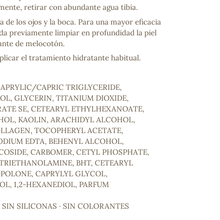
ente, retirar con abundante agua tibia.
na de los ojos y la boca. Para una mayor eficacia
a previamente limpiar en profundidad la piel
iante de melocotón.
plicar el tratamiento hidratante habitual.
CAPRYLIC/CAPRIC TRIGLYCERIDE,
, GLYCERIN, TITANIUM DIOXIDE,
RATE SE, CETEARYL ETHYLHEXANOATE,
ncuentras tu producto?
HOL, KAOLIN, ARACHIDYL ALCOHOL,
ctanos
y lo encontraremos
LLAGEN, TOCOPHERYL ACETATE,
ODIUM EDTA, BEHENYL ALCOHOL,
COSIDE, CARBOMER, CETYL PHOSPHATE,
TRIETHANOLAMINE, BHT, CETEARYL
POLONE, CAPRYLYL GLYCOL,
L, 1,2-HEXANEDIOL, PARFUM
 SIN SILICONAS · SIN COLORANTES