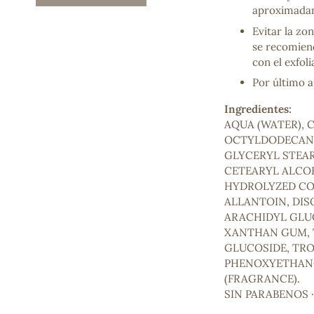
aproximadam
Mascarillas, peeling y exfoliantes
Higiene íntima
Evitar la zo
Hidrolatos y aguas florales
se recomiend
Cuidado facial
con el exfol
Higiene y cuidado capilar
Por último a
Higiene bucal
Protección solar y bronceadores
Ingredientes:
AQUA (WATER), 
OCTYLDODECANOL
GLYCERYL STEA
¿No e
CETEARYL ALCO
contá
HYDROLYZED CO
ALLANTOIN, DIS
ARACHIDYL GLU
XANTHAN GUM, 
GLUCOSIDE, TRO
PHENOXYETHANO
(FRAGRANCE).
SIN PARABENOS ·