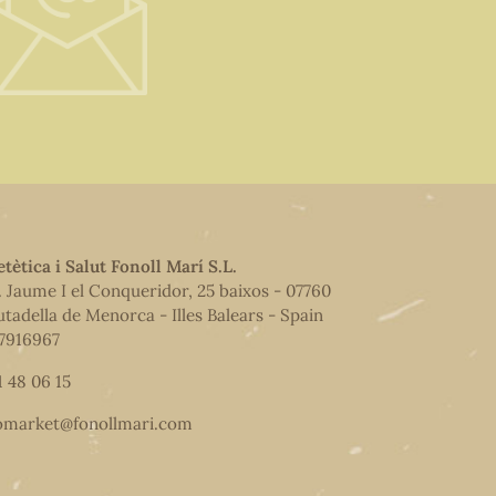
etètica i Salut Fonoll Marí S.L.
. Jaume I el Conqueridor, 25 baixos - 07760
utadella de Menorca - Illes Balears - Spain
7916967
1 48 06 15
omarket@fonollmari.com