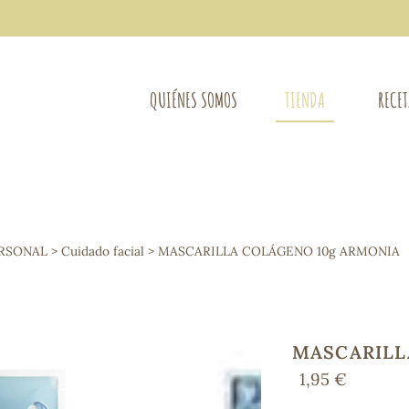
QUIÉNES SOMOS
TIENDA
RECE
COMPLEMENTOS DIETÉTICOS
LIMPIE
Osteo-articular
ERSONAL
>
Cuidado facial
> MASCARILLA COLÁGENO 10g ARMONIA
Mujer
LIBROS
Defensas - Resfriados
entes
Alergias
Sistema nervioso
Control de peso
MASCARILL
Extracto de plantas
1,95 €
Ácidos Grasos
Depurativos