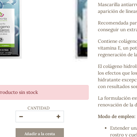
Mascarilla antiarr
Bienestar emocional
aparición de línea
Jalea Real
Memoria
Recomendada para 
Hierro
conseguir un extr
Deporte
Digestivos
Contiene colágeno 
Circulatorio, colesterol y glucosa
vitamina E, un pot
Superalimentos
regeneración de l
Proteína
Energía
El colágeno hidro
Antioxidantes
los efectos que lo
Vitaminas y Minerales
hidratante excepci
con resultados so
roducto sin stock
COSMÉTICA E HIGIENE PERSONAL
La formulación es
Cremas, lociones y aceites corporales
renovación de la d
CANTIDAD
Hombre
Higiene personal
Modo de empleo:
Labiales
Extender una
Aceites esenciales y aromaterapia
Añadir a la cesta
rostro y cue
Aceites vegetales