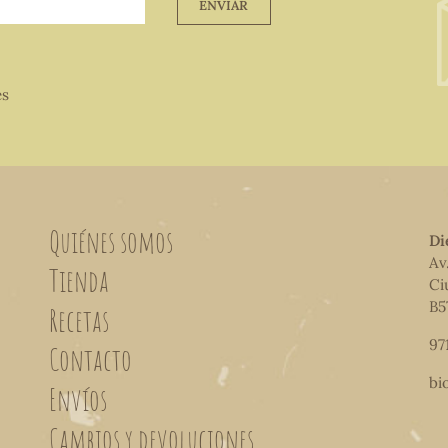
ENVIAR
es
Quiénes somos
Di
Av
Tienda
Ci
B5
Recetas
97
Contacto
bi
Envíos
Cambios y devoluciones