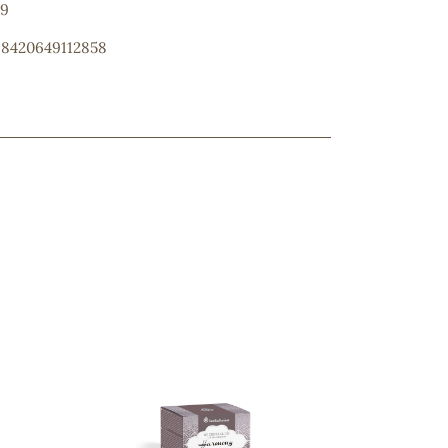
59
: 8420649112858