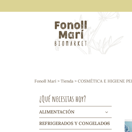
ALIMENTACIÓN
Arroces y legumbres
Fonoll Marí
>
Tienda
>
COSMÉTICA E HIGIENE P
Frutos secos y snacks
Semillas
¿Qué necesitas hoy?
Cereales, mueslis, hinchados y cruji
Galletas y dulces
Vinos y cavas
ALIMENTACIÓN
Condimentos y salsas
REFRIGERADOS Y CONGELADOS
Harinas y sémolas
Pasta