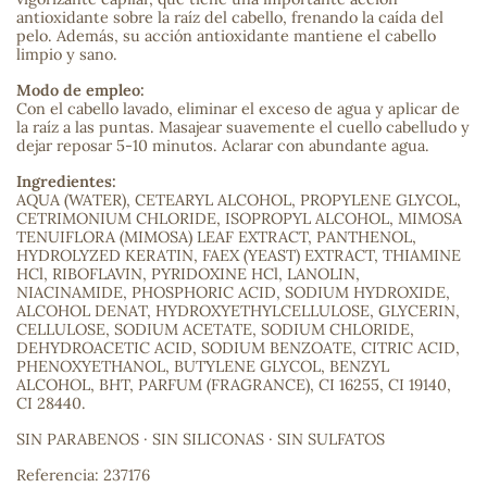
antioxidante sobre la raíz del cabello, frenando la caída del
pelo. Además, su acción antioxidante mantiene el cabello
sa
limpio y sano.
Modo de empleo:
Con el cabello lavado, eliminar el exceso de agua y aplicar de
la raíz a las puntas. Masajear suavemente el cuello cabelludo y
dejar reposar 5-10 minutos. Aclarar con abundante agua.
Ingredientes:
AQUA (WATER), CETEARYL ALCOHOL, PROPYLENE GLYCOL,
RSONAL
CETRIMONIUM CHLORIDE, ISOPROPYL ALCOHOL, MIMOSA
rales
TENUIFLORA (MIMOSA) LEAF EXTRACT, PANTHENOL,
HYDROLYZED KERATIN, FAEX (YEAST) EXTRACT, THIAMINE
HCl, RIBOFLAVIN, PYRIDOXINE HCl, LANOLIN,
NIACINAMIDE, PHOSPHORIC ACID, SODIUM HYDROXIDE,
ALCOHOL DENAT, HYDROXYETHYLCELLULOSE, GLYCERIN,
CELLULOSE, SODIUM ACETATE, SODIUM CHLORIDE,
ia
DEHYDROACETIC ACID, SODIUM BENZOATE, CITRIC ACID,
PHENOXYETHANOL, BUTYLENE GLYCOL, BENZYL
ALCOHOL, BHT, PARFUM (FRAGRANCE), CI 16255, CI 19140,
es
CI 28440.
SIN PARABENOS · SIN SILICONAS · SIN SULFATOS
Referencia: 237176