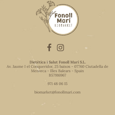
Dietètica i Salut Fonoll Marí S.L.
Av. Jaume I el Conqueridor, 25 baixos - 07760 Ciutadella de
Menorca - Illes Balears - Spain
B57916967
971 48 06 15
biomarket@fonollmari.com