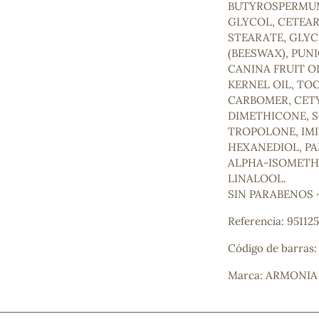
BUTYROSPERMUM 
GLYCOL, CETEA
STEARATE, GLYC
(BEESWAX), PUN
CANINA FRUIT OI
KERNEL OIL, TO
CARBOMER, CETY
DIMETHICONE, S
TROPOLONE, IMI
HEXANEDIOL, PA
ALPHA-ISOMETH
LINALOOL.
SIN PARABENOS 
Referencia: 95112
Código de barras
Marca: ARMONIA