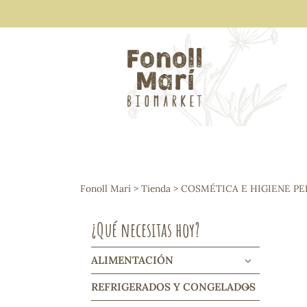
ALIMENTACIÓN
Arroces y legumbres
Fonoll Marí
>
Tienda
>
COSMÉTICA E HIGIENE P
Frutos secos y snacks
Semillas
¿Qué necesitas hoy?
Cereales, mueslis, hinchados y cruji
Galletas y dulces
Vinos y cavas
ALIMENTACIÓN
Condimentos y salsas
REFRIGERADOS Y CONGELADOS
Harinas y sémolas
Pasta