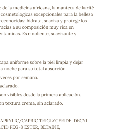
 de la medicina africana, la manteca de karité
 cosmetológicas excepcionales para la belleza
a reconocidas: hidrata, suaviza y protege los
gracias a su composición muy rica en
 vitaminas. Es emoliente, suavizante y
capa uniforme sobre la piel limpia y dejar
la noche para su total absorción.
ncuentras tu producto?
ctanos
y lo encontraremos
2 veces por semana.
aclarado.
son visibles desde la primera aplicación.
on textura crema, sin aclarado.
CAPRYLIC/CAPRIC TRIGLYCERIDE, DECYL
ACID PEG-8 ESTER, BETAINE,