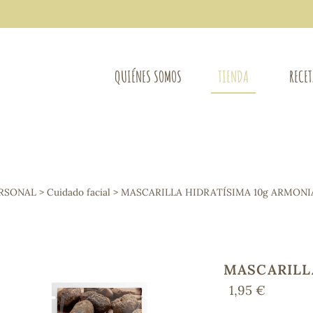
QUIÉNES SOMOS
TIENDA
RECE
COMPLEMENTOS DIETÉTICOS
LIMPIE
Osteo-articular
ERSONAL
>
Cuidado facial
> MASCARILLA HIDRATÍSIMA 10g ARMONI
Mujer
LIBROS
Defensas - Resfriados
entes
Alergias
Sistema nervioso
Control de peso
MASCARILL
Extracto de plantas
1,95 €
Ácidos Grasos
Depurativos