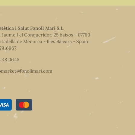
etètica i Salut Fonoll Marí S.L.
. Jaume I el Conqueridor, 25 baixos - 07760
utadella de Menorca - Illes Balears - Spain
7916967
1 48 06 15
omarket@fonollmari.com