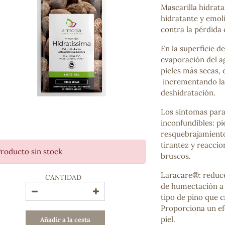
Mascarilla hidrat
Bienestar emocional
hidratante y emoli
Jalea Real
contra la pérdida 
Memoria
Hierro
En la superficie d
Deporte
evaporación del ag
Digestivos
pieles más secas, 
Circulatorio, colesterol y glucosa
incrementando la 
Superalimentos
deshidratación.
Proteína
Energía
Los síntomas para
Antioxidantes
inconfundibles: pi
Vitaminas y Minerales
resquebrajamiento
tirantez y reacci
roducto sin stock
bruscos.
COSMÉTICA E HIGIENE PERSONAL
Cremas, lociones y aceites corporales
Laracare®: reduce 
CANTIDAD
Hombre
de humectación a l
Higiene personal
tipo de pino que 
Labiales
Proporciona un ef
Aceites esenciales y aromaterapia
piel.
Añadir a la cesta
Aceites vegetales