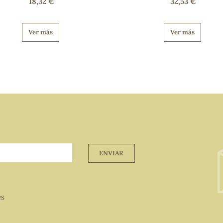
18,32 €
32,53 €
Ver más
Ver más
ENVIAR
es