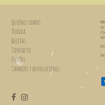
Quiénes somos
Di
Av
Tienda
Ci
B5
Recetas
97
Contacto
bi
Envíos
Cambios y devoluciones