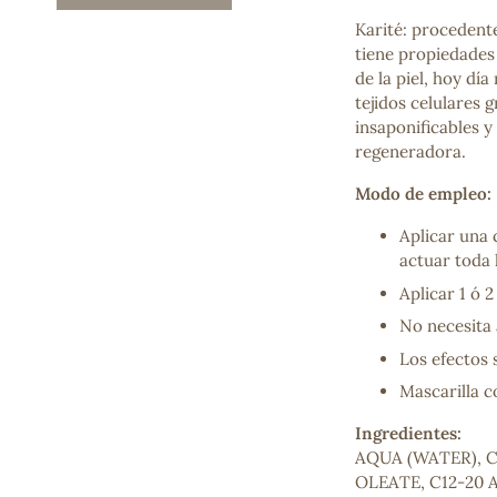
Mascarillas, peeling y exfoliantes
Karité: procedente
Higiene íntima
tiene propiedades
Hidrolatos y aguas florales
de la piel, hoy dí
Cuidado facial
tejidos celulares 
Higiene y cuidado capilar
insaponificables y
Higiene bucal
regeneradora.
Protección solar y bronceadores
Modo de empleo:
Aplicar una 
actuar toda 
¿No e
contá
Aplicar 1 ó 
No necesita 
Los efectos 
Mascarilla c
Ingredientes:
AQUA (WATER), 
OLEATE, C12-20 