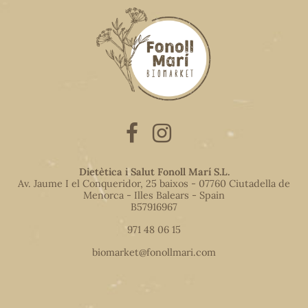
Dietètica i Salut Fonoll Marí S.L.
Av. Jaume I el Conqueridor, 25 baixos - 07760 Ciutadella de
Menorca - Illes Balears - Spain
B57916967
971 48 06 15
biomarket@fonollmari.com