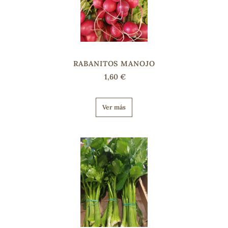
sa
RABANITOS MANOJO
1,60 €
RSONAL
Ver más
rales
ia
es