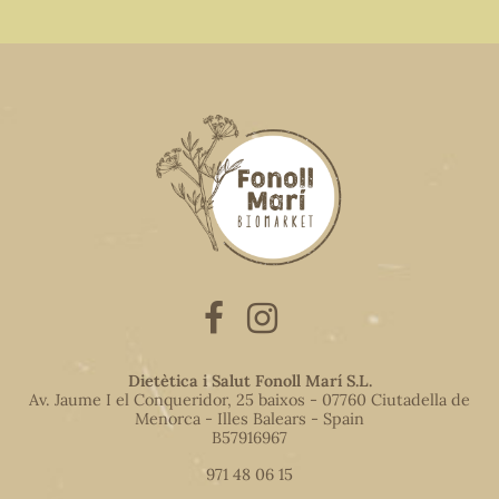
Dietètica i Salut Fonoll Marí S.L.
Av. Jaume I el Conqueridor, 25 baixos - 07760 Ciutadella de
Menorca - Illes Balears - Spain
B57916967
971 48 06 15