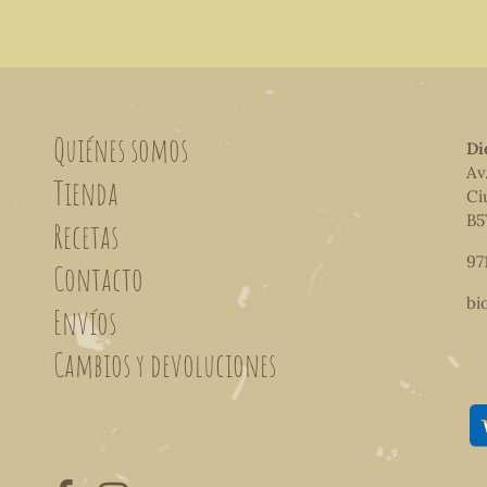
Quiénes somos
Di
Av
Tienda
Ci
B5
Recetas
97
Contacto
bi
Envíos
Cambios y devoluciones