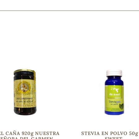
Mascarillas, peeling y exfoliantes
Higiene íntima
Hidrolatos y aguas florales
Cuidado facial
Higiene y cuidado capilar
Higiene bucal
Protección solar y bronceadores
¿No e
contá
EL CAÑA 920g NUESTRA
STEVIA EN POLVO 50g
SEÑORA DEL CARMEN
SWEET