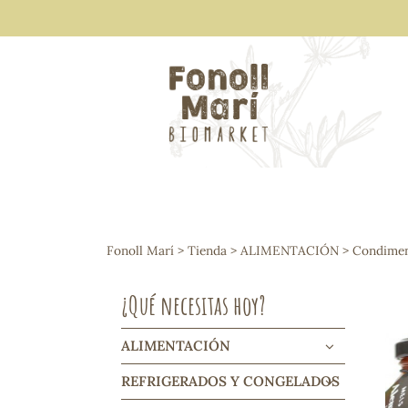
ALIMENTACIÓN
Arroces y legumbres
Fonoll Marí
>
Tienda
>
ALIMENTACIÓN
>
Condiment
Frutos secos y snacks
Semillas
¿Qué necesitas hoy?
Cereales, mueslis, hinchados y cruji
Galletas y dulces
Vinos y cavas
ALIMENTACIÓN
Condimentos y salsas
REFRIGERADOS Y CONGELADOS
Harinas y sémolas
Pasta