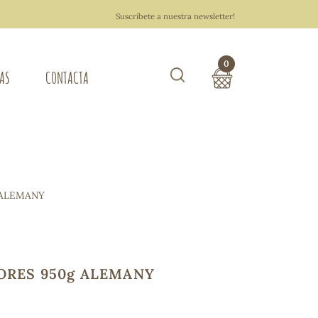
Suscríbete a nuestra newsletter!
0
TAS
CONTACTA
Buscar
TOTAL COMPRA:
0,00 €
ZA DEL HOGAR
 ALEMANY
Hacer un pedido
LORES 950g ALEMANY