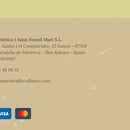
etètica i Salut Fonoll Marí S.L.
. Jaume I el Conqueridor, 25 baixos - 07760
utadella de Menorca - Illes Balears - Spain
7916967
1 48 06 15
omarket@fonollmari.com