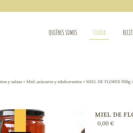
QUIÉNES SOMOS
TIENDA
RECE
COMPLEMENTOS DIETÉTICOS
LIMPIE
Osteo-articular
os y salsas
>
Miel, azúcares y edulcorantes
> MIEL DE FLORES 950g
Mujer
LIBROS
Defensas - Resfriados
entes
Alergias
Sistema nervioso
Control de peso
MIEL DE F
Extracto de plantas
0,00 €
Ácidos Grasos
Depurativos