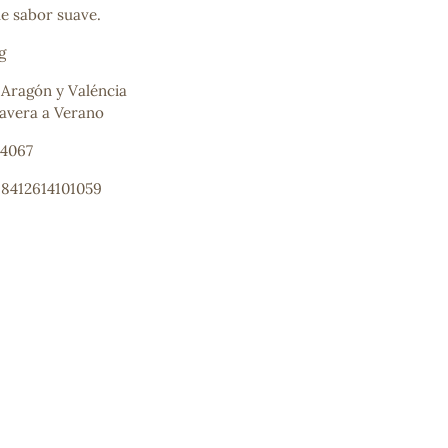
de sabor suave.
g
 Aragón y Valéncia
avera a Verano
74067
 8412614101059