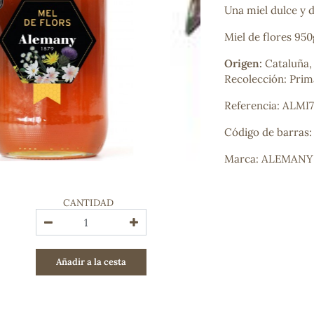
Una miel dulce y 
Bienestar emocional
Jalea Real
Miel de flores 950
Memoria
Hierro
Origen:
Cataluña,
Deporte
Recolección: Prim
Digestivos
Circulatorio, colesterol y glucosa
Referencia: ALMI
Superalimentos
Código de barras:
Proteína
Energía
Marca: ALEMANY
Antioxidantes
Vitaminas y Minerales
CANTIDAD
COSMÉTICA E HIGIENE PERSONAL
Cremas, lociones y aceites corporales
Hombre
Añadir a la cesta
Higiene personal
Labiales
Aceites esenciales y aromaterapia
Aceites vegetales