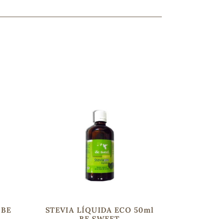
ncuentras tu producto?
ctanos
y lo encontraremos
 BE
STEVIA LÍQUIDA ECO 50ml
BE SWEET