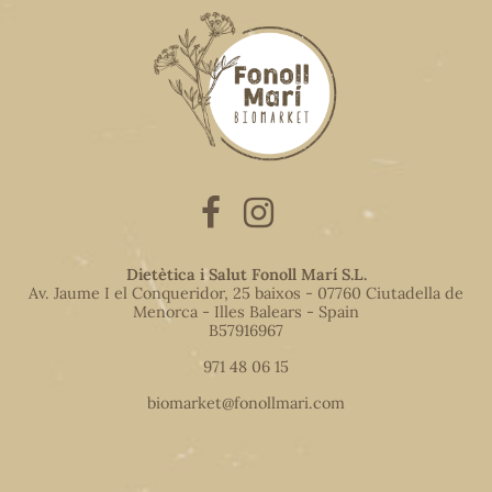
Dietètica i Salut Fonoll Marí S.L.
Av. Jaume I el Conqueridor, 25 baixos - 07760 Ciutadella de
Menorca - Illes Balears - Spain
B57916967
971 48 06 15
biomarket@fonollmari.com