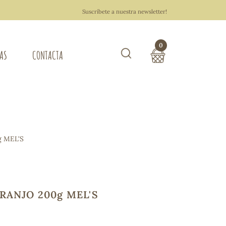
Suscríbete a nuestra newsletter!
0
TAS
CONTACTA
Buscar
TOTAL COMPRA:
0,00 €
ZA DEL HOGAR
 MEL'S
Hacer un pedido
RANJO 200g MEL'S