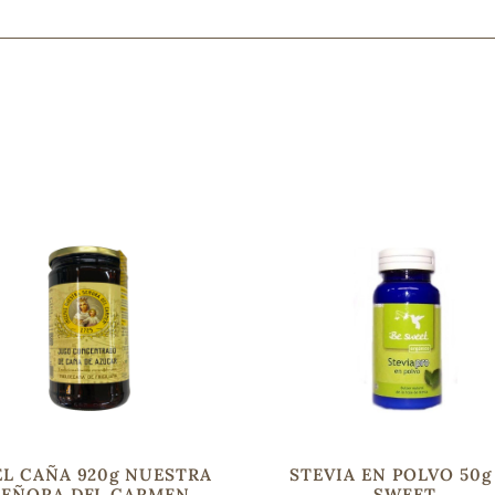
Mascarillas, peeling y exfoliantes
Higiene íntima
Hidrolatos y aguas florales
Cuidado facial
Higiene y cuidado capilar
Higiene bucal
Protección solar y bronceadores
¿No e
contá
EL CAÑA 920g NUESTRA
STEVIA EN POLVO 50g
SEÑORA DEL CARMEN
SWEET