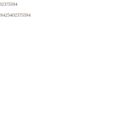
402375594
: 8425402375594