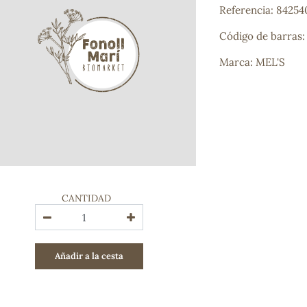
Referencia: 8425
Bienestar emocional
Jalea Real
Código de barras
Memoria
Hierro
Marca: MEL'S
Deporte
Digestivos
Circulatorio, colesterol y glucosa
Superalimentos
Proteína
Energía
Antioxidantes
Vitaminas y Minerales
CANTIDAD
COSMÉTICA E HIGIENE PERSONAL
Cremas, lociones y aceites corporales
Hombre
Añadir a la cesta
Higiene personal
Labiales
Aceites esenciales y aromaterapia
Aceites vegetales