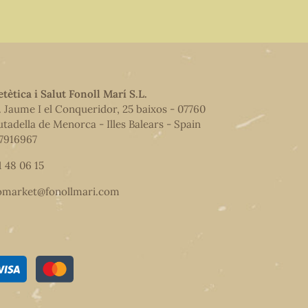
etètica i Salut Fonoll Marí S.L.
. Jaume I el Conqueridor, 25 baixos - 07760
utadella de Menorca - Illes Balears - Spain
7916967
1 48 06 15
omarket@fonollmari.com