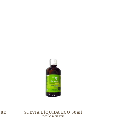
ncuentras tu producto?
ctanos
y lo encontraremos
 BE
STEVIA LÍQUIDA ECO 50ml
BE SWEET