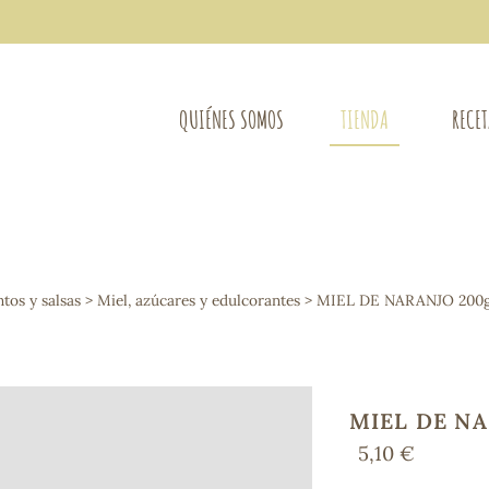
QUIÉNES SOMOS
TIENDA
RECE
COMPLEMENTOS DIETÉTICOS
LIMPIE
Osteo-articular
os y salsas
>
Miel, azúcares y edulcorantes
> MIEL DE NARANJO 200g
Mujer
LIBROS
Defensas - Resfriados
entes
Alergias
Sistema nervioso
Control de peso
MIEL DE NA
Extracto de plantas
5,10 €
Ácidos Grasos
Depurativos