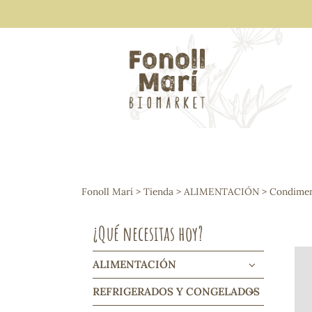
ALIMENTACIÓN
Arroces y legumbres
Fonoll Marí
>
Tienda
>
ALIMENTACIÓN
>
Condiment
Frutos secos y snacks
Semillas
¿Qué necesitas hoy?
Cereales, mueslis, hinchados y cruji
Galletas y dulces
Vinos y cavas
ALIMENTACIÓN
Condimentos y salsas
REFRIGERADOS Y CONGELADOS
Harinas y sémolas
Pasta