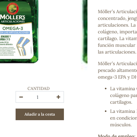
Bienestar emocional
Jalea Real
Möller’s Articula
Memoria
concentrado, jengi
Hierro
articulaciones. La
Deporte
colágeno, importa
Digestivos
cartílago. La vita
Circulatorio, colesterol y glucosa
función muscular 
Superalimentos
las articulaciones.
Proteína
Möller’s Articulac
Energía
pescado altamente
Antioxidantes
omega-3 EPA y DHA
Vitaminas y Minerales
CANTIDAD
La vitamina 
COSMÉTICA E HIGIENE PERSONAL
colágeno par
Cremas, lociones y aceites corporales
cartílagos.
Hombre
La vitamina
Añadir a la cesta
Higiene personal
en condicion
Labiales
músculos.
Aceites esenciales y aromaterapia
Aceites vegetales
Modo de empleo: