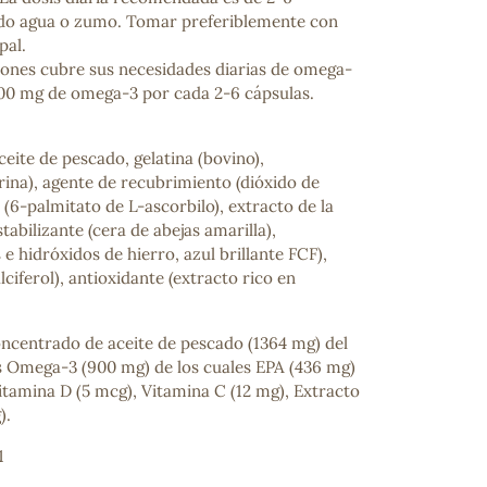
ido agua o zumo. Tomar preferiblemente con
pal.
ciones cubre sus necesidades diarias de omega-
00 mg de omega-3 por cada 2-6 cápsulas.
eite de pescado, gelatina (bovino),
rina), agente de recubrimiento (dióxido de
C (6-palmitato de L-ascorbilo), extracto de la
stabilizante (cera de abejas amarilla),
 e hidróxidos de hierro, azul brillante FCF),
ncuentras tu producto?
lciferol), antioxidante (extracto rico en
ctanos
y lo encontraremos
centrado de aceite de pescado (1364 mg) del
s Omega-3 (900 mg) de los cuales EPA (436 mg)
itamina D (5 mcg), Vitamina C (12 mg), Extracto
).
1