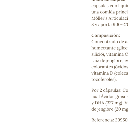
Mascarillas, peeling y exfoliantes
cápsulas con líqu
Higiene íntima
una comida princi
Hidrolatos y aguas florales
Möller’s Articula
Cuidado facial
3 y aporta 900-27
Higiene y cuidado capilar
Composición:
Higiene bucal
Concentrado de ac
Protección solar y bronceadores
humectante (glice
silicio), vitamina 
raíz de jengibre, e
colorantes (óxidos
¿No e
vitamina D (coleca
contá
tocoferoles).
Por 2 cápsulas:
Con
cual Ácidos graso
y DHA (327 mg), V
de jengibre (20 mg
Referencia: 20950