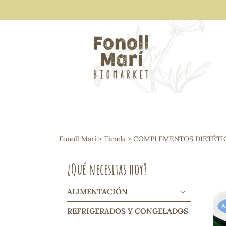
ALIMENTACIÓN
Arroces y legumbres
Fonoll Marí
>
Tienda
>
COMPLEMENTOS DIETÉTI
Frutos secos y snacks
Semillas
¿Qué necesitas hoy?
Cereales, mueslis, hinchados y cruji
Galletas y dulces
Vinos y cavas
ALIMENTACIÓN
Condimentos y salsas
REFRIGERADOS Y CONGELADOS
Harinas y sémolas
Pasta