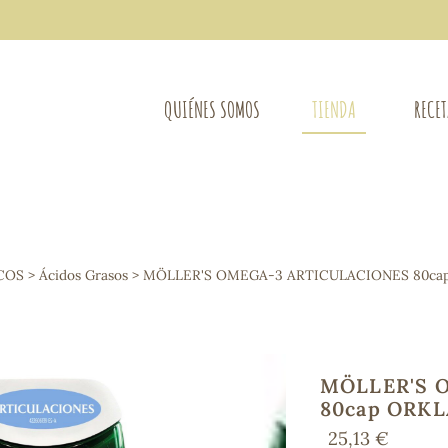
QUIÉNES SOMOS
TIENDA
RECE
COMPLEMENTOS DIETÉTICOS
LIMPIE
Osteo-articular
COS
>
Ácidos Grasos
> MÖLLER'S OMEGA-3 ARTICULACIONES 80ca
Mujer
LIBROS
Defensas - Resfriados
entes
Alergias
Sistema nervioso
Control de peso
MÖLLER'S 
Extracto de plantas
80cap ORKL
Ácidos Grasos
25,13 €
Depurativos