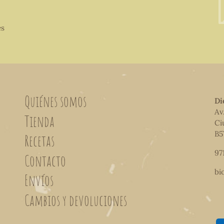
es
Quiénes somos
Di
Av
Tienda
Ci
B5
Recetas
97
Contacto
bi
Envíos
Cambios y devoluciones