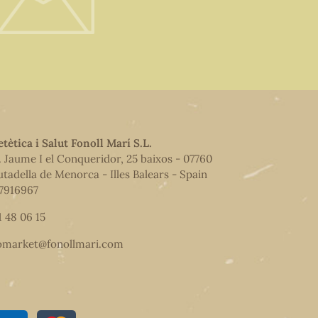
etètica i Salut Fonoll Marí S.L.
. Jaume I el Conqueridor, 25 baixos - 07760
utadella de Menorca - Illes Balears - Spain
7916967
1 48 06 15
omarket@fonollmari.com