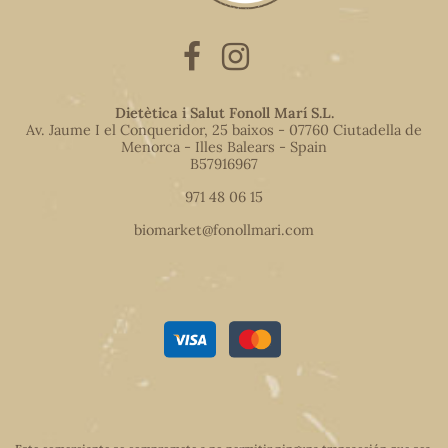
Dietètica i Salut Fonoll Marí S.L.
Av. Jaume I el Conqueridor, 25 baixos - 07760 Ciutadella de
Menorca - Illes Balears - Spain
B57916967
971 48 06 15
biomarket@fonollmari.com