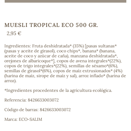
MUESLI TROPICAL ECO 500 GR.
COS
2,95 €
Ingredientes: Fruta deshidratada* (35%) [pasas sultanas*
(pasas y aceite de girasol), coco chips*, banana* (banana,
aceite de coco y azúcar de caña), manzana deshidratada*,
orejones de albaricoque*], copos de avena integrales*(22%),
copos de trigo integrales*(22%), semillas de sésamo*(6%),
semillas de girasol*(6%), copos de maíz extrusionados* (4%)
(harina de maíz, sirope de maíz y sal), arroz inflado* (harina de
arroz).
*Ingredientes procedentes de la agricultura ecológica.
Referencia: 8426633003072
Código de barras: 8426633003072
Marca: ECO-SALIM