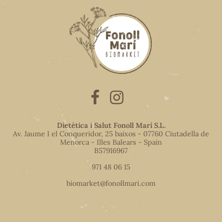
Dietètica i Salut Fonoll Marí S.L.
Av. Jaume I el Conqueridor, 25 baixos - 07760 Ciutadella de
Menorca - Illes Balears - Spain
B57916967
971 48 06 15
biomarket@fonollmari.com