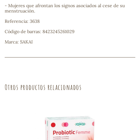
- Mujeres que afrontan los signos asociados al cese de su
menstruación.
sa
Referencia: 3638
Código de barras: 8423245261029
Marca: SAKAI
RSONAL
rales
Otros productos relacionados
ia
es