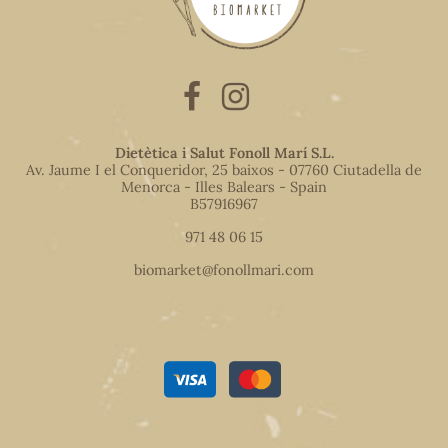
Dietètica i Salut Fonoll Marí S.L.
Av. Jaume I el Conqueridor, 25 baixos - 07760 Ciutadella de
Menorca - Illes Balears - Spain
B57916967
971 48 06 15
biomarket@fonollmari.com