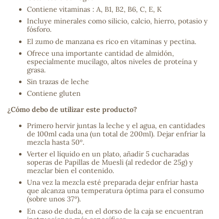
Contiene vitaminas : A, B1, B2, B6, C, E, K
sa
Incluye minerales como silicio, calcio, hierro, potasio y
fósforo.
El zumo de manzana es rico en vitaminas y pectina.
Ofrece una importante cantidad de almidón,
especialmente mucílago, altos niveles de proteína y
grasa.
Sin trazas de leche
Contiene gluten
RSONAL
rales
¿Cómo debo de utilizar este producto?
Primero hervir juntas la leche y el agua, en cantidades
de 100ml cada una (un total de 200ml). Dejar enfriar la
mezcla hasta 50º.
ia
Verter el líquido en un plato, añadir 5 cucharadas
soperas de Papillas de Muesli (al rededor de 25g) y
mezclar bien el contenido.
es
Una vez la mezcla esté preparada dejar enfriar hasta
que alcanza una temperatura óptima para el consumo
(sobre unos 37º).
En caso de duda, en el dorso de la caja se encuentran