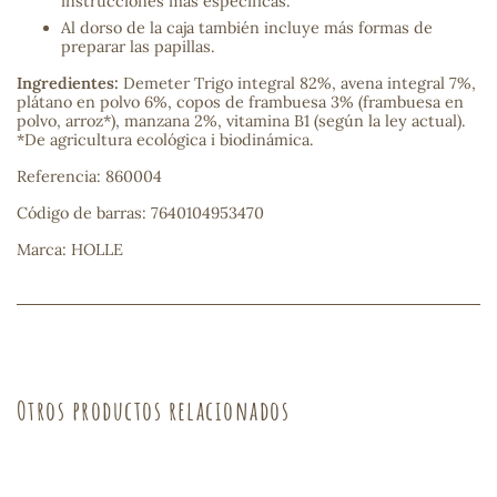
instrucciones más específicas.
Al dorso de la caja también incluye más formas de
preparar las papillas.
s
Ingredientes:
Demeter Trigo integral 82%, avena integral 7%,
plátano en polvo 6%, copos de frambuesa 3% (frambuesa en
polvo, arroz*), manzana 2%, vitamina B1 (según la ley actual).
*De agricultura ecológica i biodinámica.
Referencia: 860004
Código de barras: 7640104953470
Marca: HOLLE
Otros productos relacionados