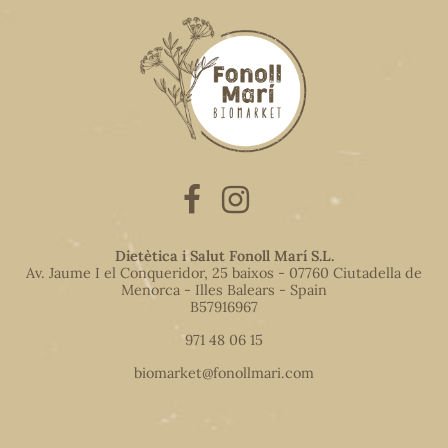
Dietètica i Salut Fonoll Marí S.L.
Av. Jaume I el Conqueridor, 25 baixos - 07760 Ciutadella de
Menorca - Illes Balears - Spain
B57916967
971 48 06 15
biomarket@fonollmari.com