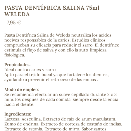
PASTA DENTÍFRICA SALINA 75ml
WELEDA
7,95 €
COS
Pasta Dentífrica Salina de Weleda neutraliza los ácidos
nocivos responsables de la caries. Estudios clínicos
comprueban su eficacia para reducir el sarro. El dentífrico
estimula el flujo de saliva y con ello la auto-limpieza
fisiológica.
Propiedades:
Ideal contra caries y sarro
Apto para el tejido bucal ya que fortalece los dientes,
ayudando a prevenir el retroceso de las encías .
Modo de empleo:
Se recomienda efectuar un suave cepillado durante 2 o 3
minutos después de cada comida, siempre desde la encía
hacia el diente.
Ingredientes:
Lactosa, Aesculina, Extracto de raíz de arum maculatum,
Zumo de endrina, Extracto de corteza de castaño de indias,
Extracto de ratania, Extracto de mirra, Saborizantes,