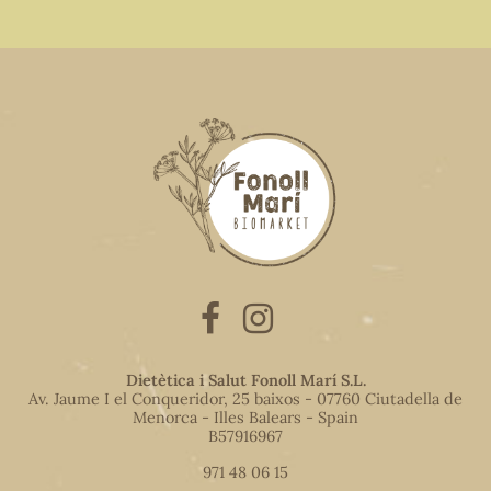
Dietètica i Salut Fonoll Marí S.L.
Av. Jaume I el Conqueridor, 25 baixos - 07760 Ciutadella de
Menorca - Illes Balears - Spain
B57916967
971 48 06 15