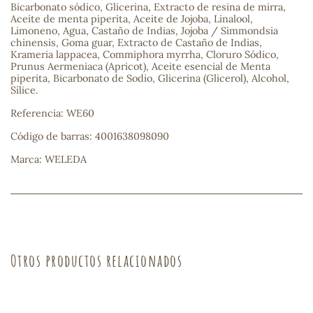
Bicarbonato sódico, Glicerina, Extracto de resina de mirra,
Aceite de menta piperita, Aceite de Jojoba, Linalool,
sa
Limoneno, Agua, Castaño de Indias, Jojoba / Simmondsia
chinensis, Goma guar, Extracto de Castaño de Indias,
Krameria lappacea, Commiphora myrrha, Cloruro Sódico,
Prunus Aermeniaca (Apricot), Aceite esencial de Menta
piperita, Bicarbonato de Sodio, Glicerina (Glicerol), Alcohol,
Sílice.
Referencia: WE60
RSONAL
Código de barras: 4001638098090
rales
Marca: WELEDA
ia
es
Otros productos relacionados