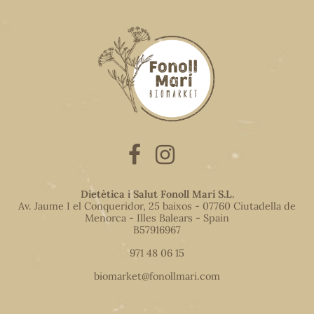
Dietètica i Salut Fonoll Marí S.L.
Av. Jaume I el Conqueridor, 25 baixos - 07760 Ciutadella de
Menorca - Illes Balears - Spain
B57916967
971 48 06 15
biomarket@fonollmari.com