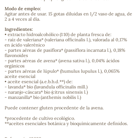
Modo de empleo:
sa
Agitar antes de usar. 15 gotas diluidas en 1/2 vaso de agua, de
2 a 4 veces al día.
Ingredientes:
• extracto hidroalcohólico (1:10) de planta fresca de:
- raíz de valeriana* (valeriana officinalis l.), valorada al 0,17%
en ácido valerénico
- partes aéreas de pasiflora* (passiflora incarnata l.), 0,18%
flavonoides
RSONAL
- partes aéreas de avena* (avena sativa l.), 0,04% ácidos
orgánicos
rales
- partes aéreas de lúpulo* (humulus lupulus l.), 0,065%
aceite esencial
• aceite esencial (a.e.b.b.d.**) de:
- lavanda* bio (lavandula officinalis mill.)
- naranjo-cáscara* bio (citrus sinensis l.)
ia
- manzanilla* bio (anthemis nobilis l.)
Puede contener gluten procedente de la avena.
es
*procedente de cultivo ecológico.
**aceites esenciales botánica y bioquímicamente definidos.