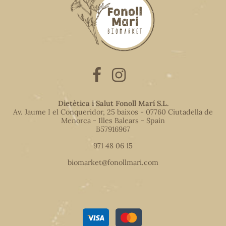
Dietètica i Salut Fonoll Marí S.L.
Av. Jaume I el Conqueridor, 25 baixos - 07760 Ciutadella de
Menorca - Illes Balears - Spain
B57916967
971 48 06 15
biomarket@fonollmari.com