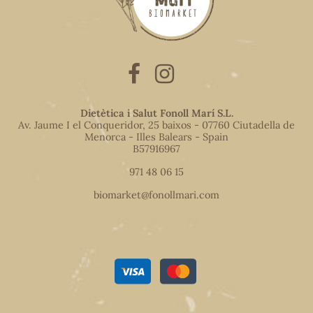
Dietètica i Salut Fonoll Marí S.L.
Av. Jaume I el Conqueridor, 25 baixos - 07760 Ciutadella de
Menorca - Illes Balears - Spain
B57916967
971 48 06 15
biomarket@fonollmari.com