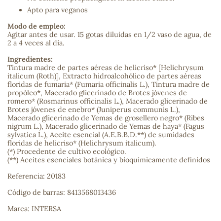
Apto para veganos
sa
Modo de empleo:
Agitar antes de usar. 15 gotas diluidas en 1/2 vaso de agua, de
2 a 4 veces al día.
Ingredientes:
Tintura madre de partes aéreas de helicriso* [Helichrysum
italicum (Roth)], Extracto hidroalcohólico de partes aéreas
floridas de fumaria* (Fumaria officinalis L.), Tintura madre de
propóleo*, Macerado glicerinado de Brotes jóvenes de
RSONAL
romero* (Rosmarinus officinalis L.), Macerado glicerinado de
rales
Brotes jóvenes de enebro* (Juniperus communis L.),
Macerado glicerinado de Yemas de grosellero negro* (Ribes
nigrum L.), Macerado glicerinado de Yemas de haya* (Fagus
sylvatica L.), Aceite esencial (A.E.B.B.D.**) de sumidades
floridas de helicriso* (Helichrysum italicum).
(*) Procedente de cultivo ecológico.
ia
(**) Aceites esenciales botánica y bioquímicamente definidos
Referencia: 20183
es
Código de barras: 8413568013436
Marca: INTERSA