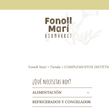
ALIMENTACIÓN
Arroces y legumbres
Fonoll Marí
>
Tienda
>
COMPLEMENTOS DIETÉTI
Frutos secos y snacks
Semillas
¿Qué necesitas hoy?
Cereales, mueslis, hinchados y cruji
Galletas y dulces
Vinos y cavas
ALIMENTACIÓN
Condimentos y salsas
REFRIGERADOS Y CONGELADOS
Harinas y sémolas
Pasta