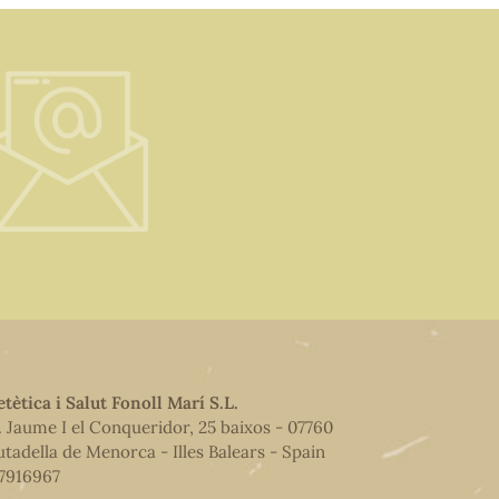
etètica i Salut Fonoll Marí S.L.
. Jaume I el Conqueridor, 25 baixos - 07760
utadella de Menorca - Illes Balears - Spain
7916967