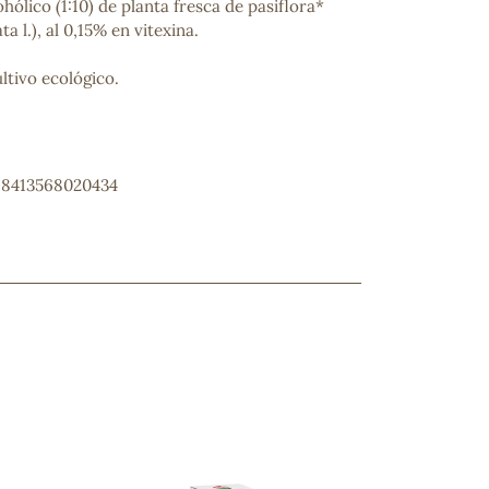
hólico (1:10) de planta fresca de pasiflora*
ta l.), al 0,15% en vitexina.
ltivo ecológico.
: 8413568020434
ncuentras tu producto?
ctanos
y lo encontraremos