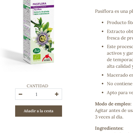
Bienestar emocional
Jalea Real
Pasiflora es una p
Memoria
Producto fit
Hierro
Deporte
Extracto obt
Digestivos
fresca de pr
Circulatorio, colesterol y glucosa
Este proceso
Superalimentos
activos y ga
Proteína
de temporada
Energía
alta calidad
Antioxidantes
Macerado en
Vitaminas y Minerales
No contiene p
CANTIDAD
Apto para v
COSMÉTICA E HIGIENE PERSONAL
Cremas, lociones y aceites corporales
Modo de empleo:
Hombre
Agitar antes de us
Añadir a la cesta
Higiene personal
3 veces al día.
Labiales
Aceites esenciales y aromaterapia
Ingredientes:
Aceites vegetales