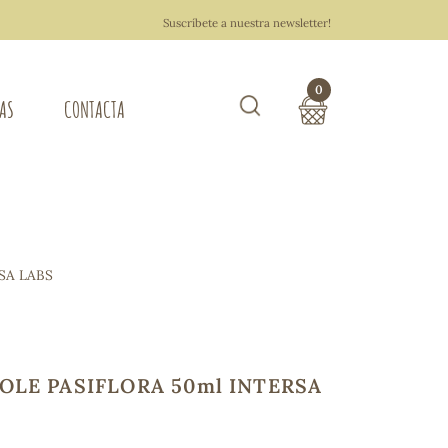
Suscríbete a nuestra newsletter!
0
TAS
CONTACTA
Buscar
TOTAL COMPRA:
0,00 €
ZA DEL HOGAR
SA LABS
Hacer un pedido
OLE PASIFLORA 50ml INTERSA