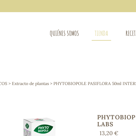
QUIÉNES SOMOS
TIENDA
RECE
COMPLEMENTOS DIETÉTICOS
LIMPIE
Osteo-articular
COS
>
Extracto de plantas
> PHYTOBIOPOLE PASIFLORA 50ml INTER
Mujer
LIBROS
Defensas - Resfriados
entes
Alergias
Sistema nervioso
Control de peso
PHYTOBIOP
Extracto de plantas
LABS
Ácidos Grasos
13,20 €
Depurativos