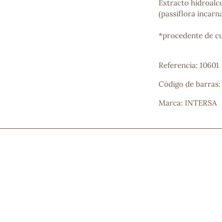
Extracto hidroalco
Mascarillas, peeling y exfoliantes
(passiflora incarna
Higiene íntima
Hidrolatos y aguas florales
*procedente de cu
Cuidado facial
Higiene y cuidado capilar
Higiene bucal
Referencia: 10601
Protección solar y bronceadores
Código de barras
Marca: INTERSA
¿No e
contá