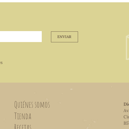
ENVIAR
es
Quiénes somos
Di
Av
Tienda
Ci
B5
Recetas