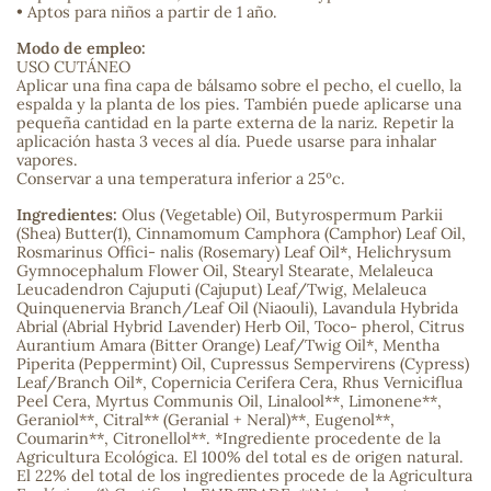
• Aptos para niños a partir de 1 año.
sa
Modo de empleo:
USO CUTÁNEO
Aplicar una fina capa de bálsamo sobre el pecho, el cuello, la
espalda y la planta de los pies. También puede aplicarse una
pequeña cantidad en la parte externa de la nariz. Repetir la
aplicación hasta 3 veces al día. Puede usarse para inhalar
vapores.
Conservar a una temperatura inferior a 25ºc.
RSONAL
Ingredientes:
Olus (Vegetable) Oil, Butyrospermum Parkii
(Shea) Butter(1), Cinnamomum Camphora (Camphor) Leaf Oil,
rales
Rosmarinus Offici- nalis (Rosemary) Leaf Oil*, Helichrysum
Gymnocephalum Flower Oil, Stearyl Stearate, Melaleuca
Leucadendron Cajuputi (Cajuput) Leaf/Twig, Melaleuca
Quinquenervia Branch/Leaf Oil (Niaouli), Lavandula Hybrida
Abrial (Abrial Hybrid Lavender) Herb Oil, Toco- pherol, Citrus
ia
Aurantium Amara (Bitter Orange) Leaf/Twig Oil*, Mentha
Piperita (Peppermint) Oil, Cupressus Sempervirens (Cypress)
Leaf/Branch Oil*, Copernicia Cerifera Cera, Rhus Verniciflua
es
Peel Cera, Myrtus Communis Oil, Linalool**, Limonene**,
Geraniol**, Citral** (Geranial + Neral)**, Eugenol**,
Coumarin**, Citronellol**. *Ingrediente procedente de la
Agricultura Ecológica. El 100% del total es de origen natural.
El 22% del total de los ingredientes procede de la Agricultura