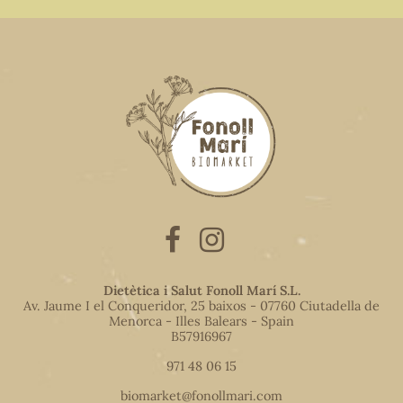
Dietètica i Salut Fonoll Marí S.L.
Av. Jaume I el Conqueridor, 25 baixos - 07760 Ciutadella de
Menorca - Illes Balears - Spain
B57916967
971 48 06 15
biomarket@fonollmari.com