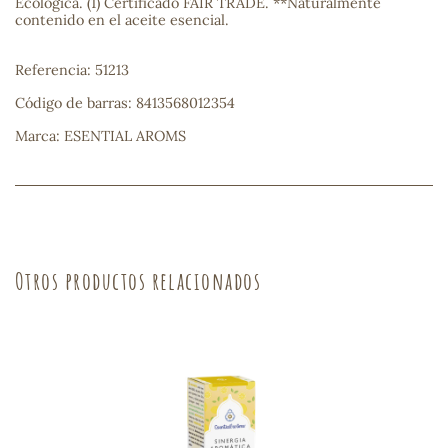
Ecológica. (1) Certificado FAIR TRADE. **Naturalmente
contenido en el aceite esencial.
s
Referencia: 51213
Código de barras: 8413568012354
Marca: ESENTIAL AROMS
Otros productos relacionados