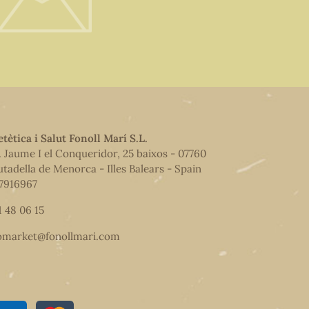
etètica i Salut Fonoll Marí S.L.
. Jaume I el Conqueridor, 25 baixos - 07760
utadella de Menorca - Illes Balears - Spain
7916967
1 48 06 15
omarket@fonollmari.com