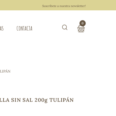
Suscríbete a nuestra newsletter!
0
TAS
CONTACTA
Buscar
TOTAL COMPRA:
0,00 €
ZA DEL HOGAR
ULIPÁN
Hacer un pedido
LA SIN SAL 200g TULIPÁN