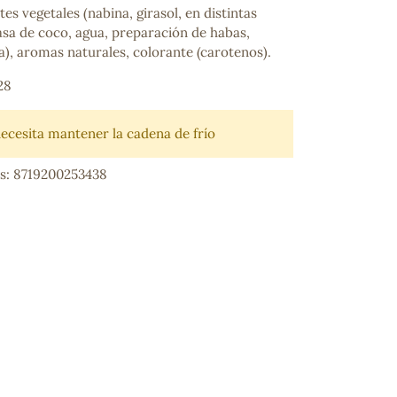
tes vegetales (nabina, girasol, en distintas
asa de coco, agua, preparación de habas,
a), aromas naturales, colorante (carotenos).
28
ecesita mantener la cadena de frío
as: 8719200253438