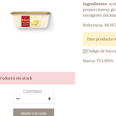
Ingredientes:
acei
Bienestar emocional
proporciones), gr
Jalea Real
emulgente (lecitin
Memoria
Hierro
Referencia: MU97
Deporte
Digestivos
Circulatorio, colesterol y glucosa
Este producto n
Superalimentos
Proteína
[[[Código de barr
Energía
Marca: TULIPÁN
Antioxidantes
Vitaminas y Minerales
roducto sin stock
COSMÉTICA E HIGIENE PERSONAL
Cremas, lociones y aceites corporales
CANTIDAD
Hombre
Higiene personal
Labiales
Aceites esenciales y aromaterapia
Añadir a la cesta
Aceites vegetales