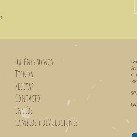
es
Quiénes somos
Di
Av
Tienda
Ci
B5
Recetas
97
Contacto
bi
Envíos
Cambios y devoluciones