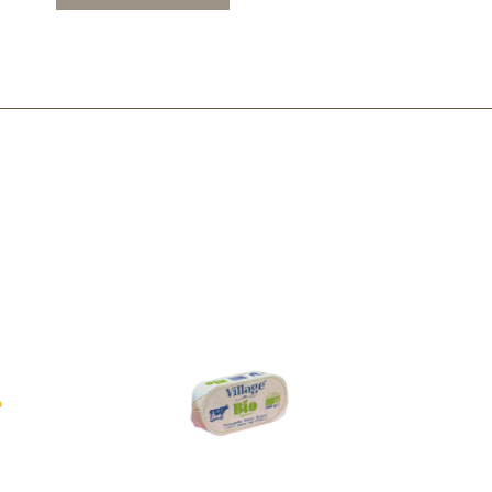
Mascarillas, peeling y exfoliantes
Higiene íntima
Hidrolatos y aguas florales
Cuidado facial
Higiene y cuidado capilar
Higiene bucal
Protección solar y bronceadores
¿No e
contá