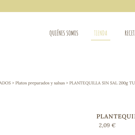
QUIÉNES SOMOS
TIENDA
RECE
COMPLEMENTOS DIETÉTICOS
LIMPIE
Osteo-articular
LADOS
>
Platos preparados y salsas
> PLANTEQUILLA SIN SAL 200g T
Mujer
LIBROS
Defensas - Resfriados
entes
Alergias
Sistema nervioso
Control de peso
PLANTEQUIL
Extracto de plantas
2,09 €
Ácidos Grasos
Depurativos