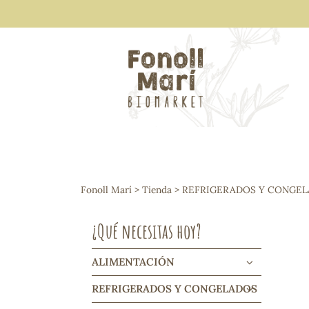
ALIMENTACIÓN
Arroces y legumbres
Fonoll Marí
>
Tienda
>
REFRIGERADOS Y CONGE
Frutos secos y snacks
Semillas
¿Qué necesitas hoy?
Cereales, mueslis, hinchados y cruji
Galletas y dulces
Vinos y cavas
ALIMENTACIÓN
Condimentos y salsas
REFRIGERADOS Y CONGELADOS
Harinas y sémolas
Pasta