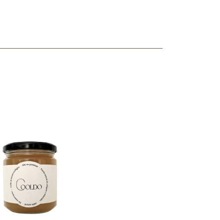
ncuentras tu producto?
ctanos
y lo encontraremos