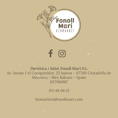
Dietètica i Salut Fonoll Marí S.L.
Av. Jaume I el Conqueridor, 25 baixos - 07760 Ciutadella de
Menorca - Illes Balears - Spain
B57916967
971 48 06 15
biomarket@fonollmari.com