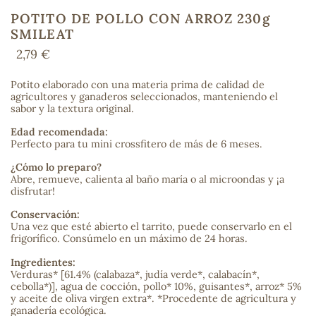
POTITO DE POLLO CON ARROZ 230g
SMILEAT
2,79 €
COS
Potito elaborado con una materia prima de calidad de
agricultores y ganaderos seleccionados, manteniendo el
sabor y la textura original.
Edad recomendada:
Perfecto para tu mini crossfitero de más de 6 meses.
‌¿Cómo lo preparo?
Abre, remueve, calienta al baño maría o al microondas y ¡a
disfrutar!
Conservación:
Una vez que esté abierto el tarrito, puede conservarlo en el
frigorífico. Consúmelo en un máximo de 24 horas.
Ingredientes:
Verduras* [61.4% (calabaza*, judía verde*, calabacín*,
cebolla*)], agua de cocción, pollo* 10%, guisantes*, arroz* 5%
y aceite de oliva virgen extra*. *Procedente de agricultura y
ganadería ecológica.