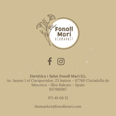
Dietètica i Salut Fonoll Marí S.L.
Av. Jaume I el Conqueridor, 25 baixos - 07760 Ciutadella de
Menorca - Illes Balears - Spain
B57916967
971 48 06 15
biomarket@fonollmari.com