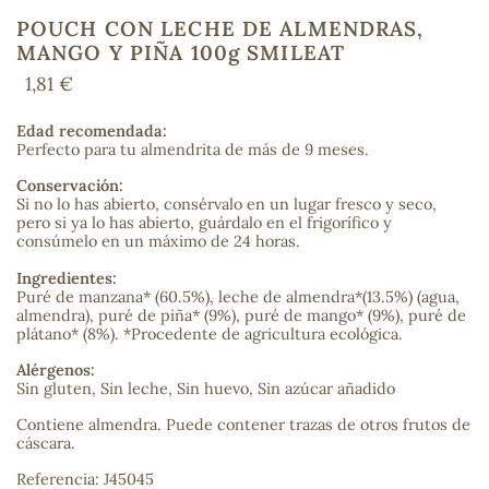
POUCH CON LECHE DE ALMENDRAS,
MANGO Y PIÑA 100g SMILEAT
1,81 €
COS
Edad recomendada:
Perfecto para tu almendrita de más de 9 meses.
Conservación:
Si no lo has abierto, consérvalo en un lugar fresco y seco,
pero si ya lo has abierto, guárdalo en el frigorífico y
consúmelo en un máximo de 24 horas.
Ingredientes:
Puré de manzana* (60.5%), leche de almendra*(13.5%) (agua,
almendra), puré de piña* (9%), puré de mango* (9%), puré de
plátano* (8%). *Procedente de agricultura ecológica.
Alérgenos:
Sin gluten, Sin leche, Sin huevo, Sin azúcar añadido
Contiene almendra. Puede contener trazas de otros frutos de
cáscara.
Referencia: J45045