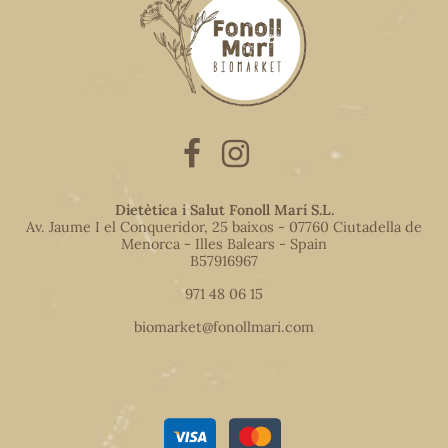
Dietètica i Salut Fonoll Marí S.L.
Av. Jaume I el Conqueridor, 25 baixos - 07760 Ciutadella de
Menorca - Illes Balears - Spain
B57916967
971 48 06 15
biomarket@fonollmari.com