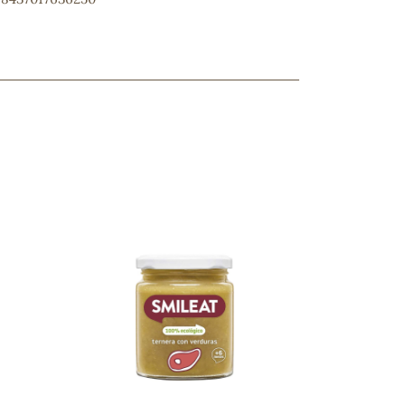
ncuentras tu producto?
ctanos
y lo encontraremos