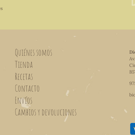
es
Quiénes somos
Di
Av
Tienda
Ci
B5
Recetas
97
Contacto
bi
Envíos
Cambios y devoluciones