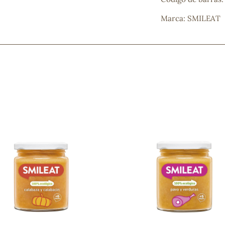
Mascarillas, peeling y exfoliantes
Marca: SMILEAT
Higiene íntima
Hidrolatos y aguas florales
Cuidado facial
Higiene y cuidado capilar
Higiene bucal
Protección solar y bronceadores
¿No e
contá