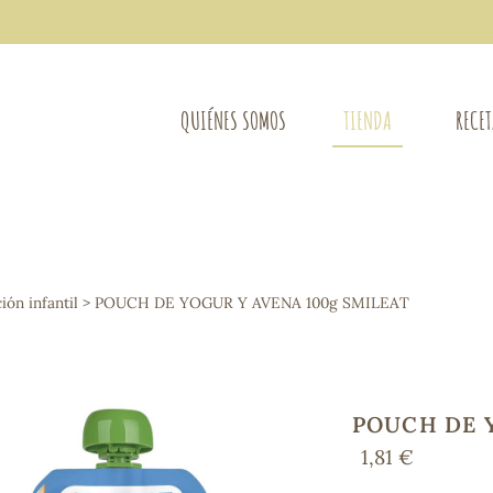
QUIÉNES SOMOS
TIENDA
RECE
COMPLEMENTOS DIETÉTICOS
LIMPIE
Osteo-articular
ión infantil
> POUCH DE YOGUR Y AVENA 100g SMILEAT
Mujer
LIBROS
Defensas - Resfriados
entes
Alergias
Sistema nervioso
Control de peso
POUCH DE 
Extracto de plantas
1,81 €
Ácidos Grasos
Depurativos