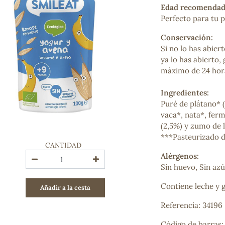
Edad recomendad
Bienestar emocional
Perfecto para tu 
Jalea Real
Memoria
Conservación:
Hierro
Si no lo has abier
Deporte
ya lo has abierto,
Digestivos
máximo de 24 hor
Circulatorio, colesterol y glucosa
Superalimentos
Ingredientes:
Proteína
Puré de plátano* 
Energía
vaca*, nata*, ferm
Antioxidantes
(2,5%) y zumo de 
Vitaminas y Minerales
***Pasteurizado d
CANTIDAD
Alérgenos:
COSMÉTICA E HIGIENE PERSONAL
Sin huevo, Sin az
Cremas, lociones y aceites corporales
Hombre
Contiene leche y g
Añadir a la cesta
Higiene personal
Labiales
Referencia: 34196
Aceites esenciales y aromaterapia
Aceites vegetales
Código de barras