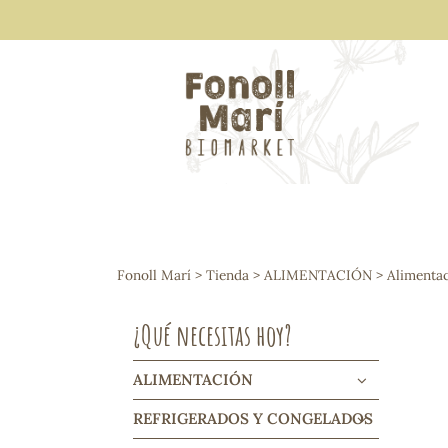
ALIMENTACIÓN
Arroces y legumbres
Fonoll Marí
>
Tienda
>
ALIMENTACIÓN
>
Alimentac
Frutos secos y snacks
Semillas
¿Qué necesitas hoy?
Cereales, mueslis, hinchados y cruji
Galletas y dulces
Vinos y cavas
ALIMENTACIÓN
Condimentos y salsas
REFRIGERADOS Y CONGELADOS
Harinas y sémolas
Pasta