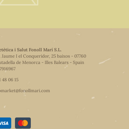
etètica i Salut Fonoll Marí S.L.
. Jaume I el Conqueridor, 25 baixos - 07760
utadella de Menorca - Illes Balears - Spain
7916967
1 48 06 15
omarket@fonollmari.com