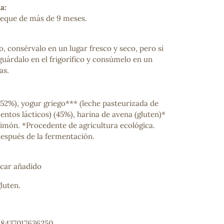
a:
peque de más de 9 meses.
to, consérvalo en un lugar fresco y seco, pero si
 guárdalo en el frigorífico y consúmelo en un
as.
(52%), yogur griego*** (leche pasteurizada de
entos lácticos) (45%), harina de avena (gluten)*
limón. *Procedente de agricultura ecológica.
espués de la fermentación.
úcar añadido
luten.
: 8437017636250